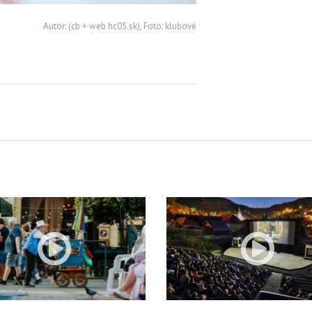
Autor: (cb + web hc05.sk), Foto: klubové