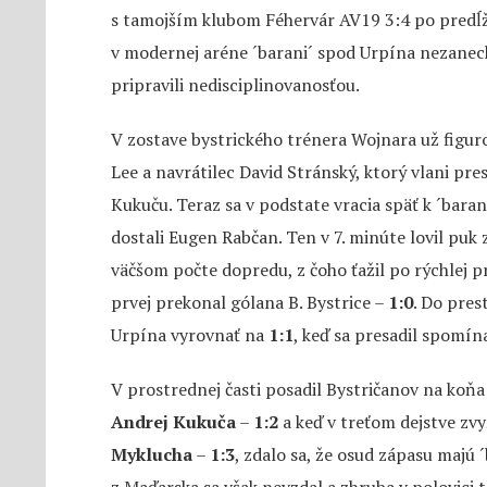
s tamojším klubom Féhervár AV19 3:4 po predĺž
v modernej aréne ´barani´ spod Urpína nezanecha
pripravili nedisciplinovanosťou.
V zostave bystrického trénera Wojnara už figurov
Lee a navrátilec David Stránský, ktorý vlani pr
Kukuču. Teraz sa v podstate vracia späť k ´bara
dostali Eugen Rabčan. Ten v 7. minúte lovil puk z
väčšom počte dopredu, z čoho ťažil po rýchlej 
prvej prekonal gólana B. Bystrice –
1:0
. Do pres
Urpína vyrovnať na
1:1
, keď sa presadil spomí
V prostrednej časti posadil Bystričanov na koňa
Andrej Kukuča
–
1:2
a keď v treťom dejstve zv
Myklucha
–
1:3
, zdalo sa, že osud zápasu majú 
z Maďarska sa však nevzdal a zhruba v polovici t