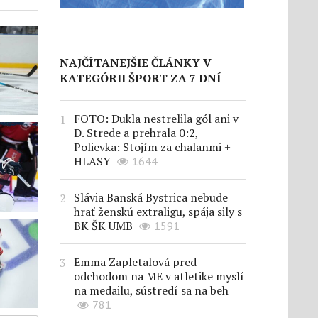
NAJČÍTANEJŠIE ČLÁNKY V
KATEGÓRII ŠPORT ZA 7 DNÍ
FOTO: Dukla nestrelila gól ani v
D. Strede a prehrala 0:2,
Polievka: Stojím za chalanmi +
HLASY
1644
Slávia Banská Bystrica nebude
hrať ženskú extraligu, spája sily s
BK ŠK UMB
1591
Emma Zapletalová pred
odchodom na ME v atletike myslí
na medailu, sústredí sa na beh
781