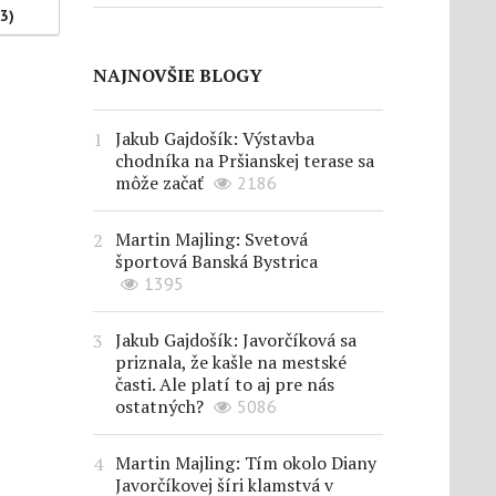
(3)
NAJNOVŠIE BLOGY
Jakub Gajdošík: Výstavba
chodníka na Pršianskej terase sa
môže začať
2186
Martin Majling: Svetová
športová Banská Bystrica
1395
Jakub Gajdošík: Javorčíková sa
priznala, že kašle na mestské
časti. Ale platí to aj pre nás
ostatných?
5086
Martin Majling: Tím okolo Diany
Javorčíkovej šíri klamstvá v