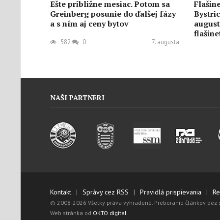
Ešte približne mesiac. Potom sa
Flašin
Greinberg posunie do ďalšej fázy
Bystric
a s ním aj ceny bytov
august
flašin
582
0
7. augusta
645
NAŠI PARTNERI
Navštívte Turistické dni
V sobo
Horehronia a Dni obce Bystrá
mať Ho
2026 už túto sobotu s bohatým
obce
programom
1094
1820
0
5. augusta
Kontakt
Správy cez RSS
Pravidlá prispievania
Re
© 2008-2026 Všetky práva vyhradené. Preberanie článkov bez 
Web stránka od
OKTO digital