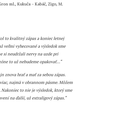
Gron ml., Kukuča – Kabáč, Zigo, M.
ol to kvalitný zápas a koniec letnej
 až veľmi vyhecované a výsledok sme
e si neudržali nervy na uzde pri
sezóne to už nebudeme opakovať…“
jn znova hrať a mať za sebou zápas.
sť viac, najmä v obrannom pásme. Môžem
u. Nakoniec to nie je výsledok, ktorý sme
vení na ďalší, už extraligový zápas.“