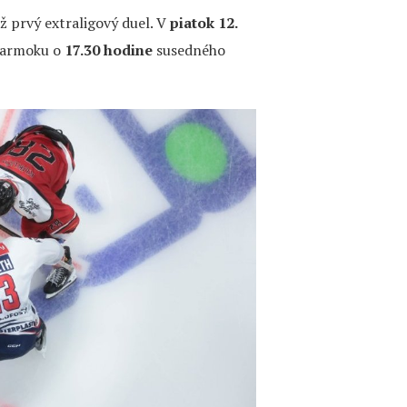
už prvý extraligový duel. V
piatok 12.
jarmoku o
17.30 hodine
susedného