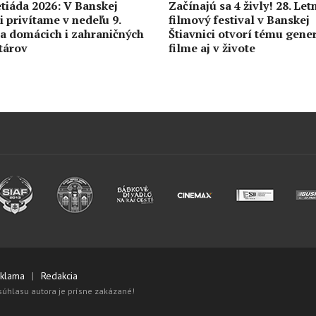
etiáda 2026: V Banskej
Začínajú sa 4 živly! 28. Let
i privítame v nedeľu 9.
filmový festival v Banskej
a domácich i zahraničných
Štiavnici otvorí tému gener
etárov
filme aj v živote
0
6. augusta
658
0
tu 8. augusta 2026 budú
Augustové CINEMAX BB je 
rná Mičiná a Baláže dni
ponukou nových filmových
premiér pre všetky vekové
kategórie
0
5. augusta
695
0
klama
Redakcia
súhlasu autora je prísne zakázané!