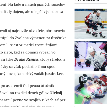
ení. Na ľade u našich južných susedov
li zlý dojem, ale o lepší výsledok sa
ali aj najnovšie akvizície, obrancovia
estúpil do Zvolena výmenou za útočníka
nom´. Priestor medzi tromi žrďami
o siete, keď sa domáci vybrali vo
prihrávke
Drake Rymsa
, ktorý strelou z
távky sa však podarilo tímu spod
naný novic, kanadský zadák
Justin Lee
.
 po asistencii Galipeaua útočník
yšoval na rozdiel dvoch gólov
Oleksij
´barani´ pevne vo svojich rukách. Súper
retiny vrátil svoj tím do zápasu