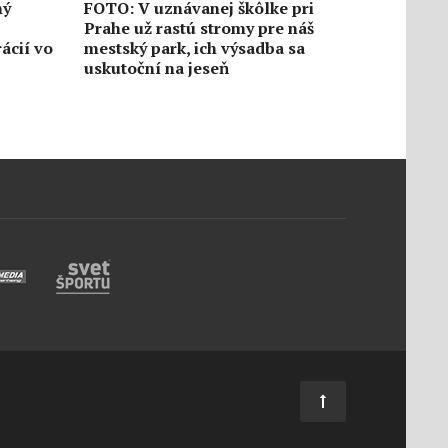
ný
FOTO: V uznávanej škôlke pri
Prahe už rastú stromy pre náš
ácií vo
mestský park, ich výsadba sa
uskutoční na jeseň
6. augusta
1165
1
6. augusta
tu s
Túto sobotu otvoria v
štiavnickom Starom zámku
Osmanskú cestu
2246
0
4. augusta
4. augusta