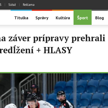
S
|
Súťaž
|
Reklama
Titulka
Správy
Kultúra
Šport
Blog
na záver prípravy prehrali 
redĺžení + HLASY