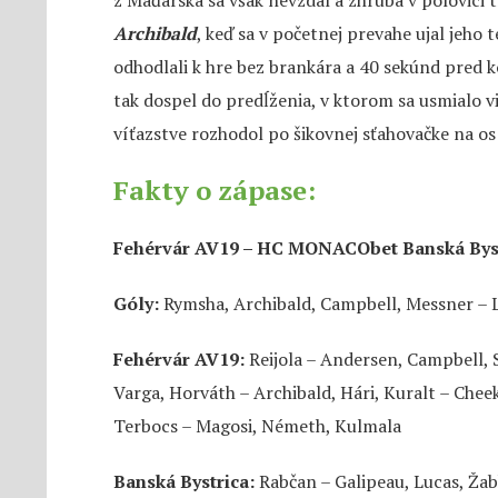
Archibald
, keď sa v početnej prevahe ujal jeho 
odhodlali k hre bez brankára a 40 sekúnd pred
tak dospel do predĺženia, v ktorom sa usmialo v
víťazstve rozhodol po šikovnej sťahovačke na os
Fakty o zápase:
Fehérvár AV19 – HC MONACObet Banská Byst
Góly:
Rymsha, Archibald, Campbell, Messner – 
Fehérvár AV19:
Reijola – Andersen, Campbell, S
Varga, Horváth – Archibald, Hári, Kuralt – Cheek
Terbocs – Magosi, Németh, Kulmala
Banská Bystrica:
Rabčan – Galipeau, Lucas, Žabk