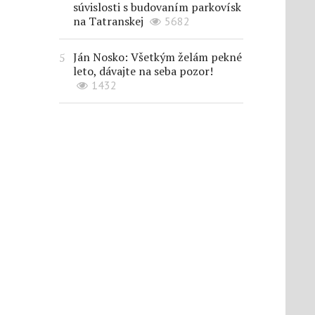
súvislosti s budovaním parkovísk
na Tatranskej
5682
Ján Nosko: Všetkým želám pekné
leto, dávajte na seba pozor!
1432