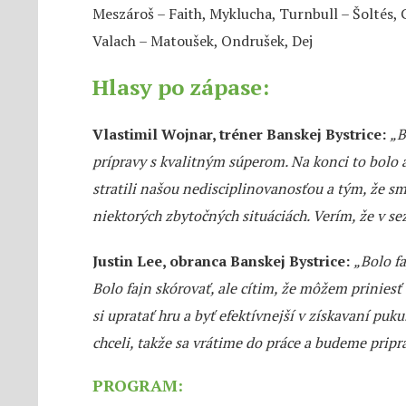
Meszároš – Faith, Myklucha, Turnbull – Šoltés, 
Valach – Matoušek, Ondrušek, Dej
Hlasy po zápase:
Vlastimil Wojnar, tréner Banskej Bystrice:
„B
prípravy s kvalitným súperom. Na konci to bolo
stratili našou nedisciplinovanosťou a tým, že sm
niektorých zbytočných situáciách. Verím, že v 
Justin Lee, obranca Banskej Bystrice:
„Bolo fa
Bolo fajn skórovať, ale cítim, že môžem prinie
si upratať hru a byť efektívnejší v získavaní puk
chceli, takže sa vrátime do práce a budeme pripra
PROGRAM: