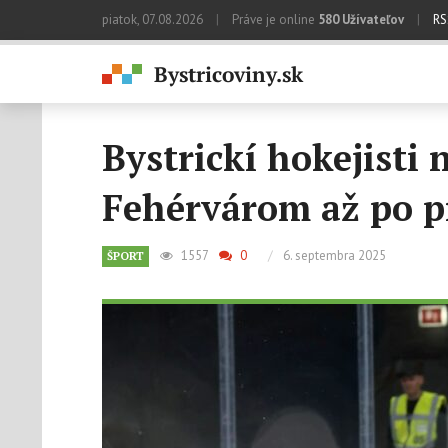
piatok, 07.08.2026
|
Práve je online
580 Užívateľov
|
RS
Bystrickí hokejisti 
Fehérvárom až po p
1557
0
/
6. septembra 2025
ŠPORT