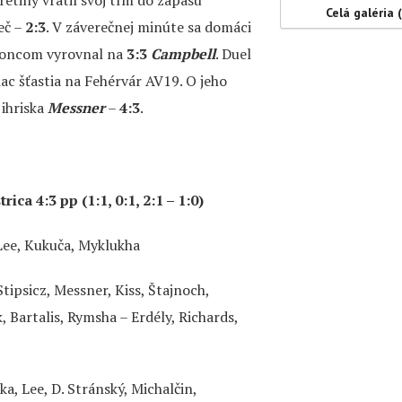
Celá galéria 
teč –
2:3
. V záverečnej minúte sa domáci
 koncom vyrovnal na
3:3
Campbell
. Duel
iac šťastia na Fehérvár AV19. O jeho
 ihriska
Messner
–
4:3
.
rica 4:3 pp
(1:1, 0:1, 2:1 – 1:0)
Lee, Kukuča, Myklukha
tipsicz, Messner, Kiss, Štajnoch,
, Bartalis, Rymsha – Erdély, Richards,
a, Lee, D. Stránský, Michalčin,