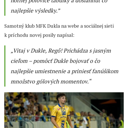
hornej polovice tabuľky a dosiahnuť čo
najlepšie výsledky.”
Samotný klub MFK Dukla na webe a sociálnej sieti
k príchodu novej posily napísal:
„Vitaj v Dukle, Regő! Prichádza s jasným
cieľom – pomôcť Dukle bojovať o čo
najlepšie umiestnenie a priniesť fanúšikom
množstvo gólových momentov.“