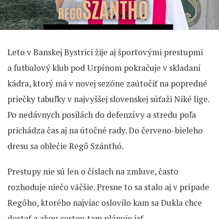
Leto v Banskej Bystrici žije aj športovými prestupmi
a futbalový klub pod Urpínom pokračuje v skladaní
kádra, ktorý má v novej sezóne zaútočiť na popredné
priečky tabuľky v najvyššej slovenskej súťaži Niké lige.
Po nedávnych posilách do defenzívy a stredu poľa
prichádza čas aj na útočné rady. Do červeno-bieleho
dresu sa oblečie Regő Szánthó.
Prestupy nie sú len o číslach na zmluve, často
rozhoduje niečo väčšie. Presne to sa stalo aj v prípade
Regőho, ktorého najviac oslovilo kam sa Dukla chce
dostať a akou cestou tam plánuje ísť.