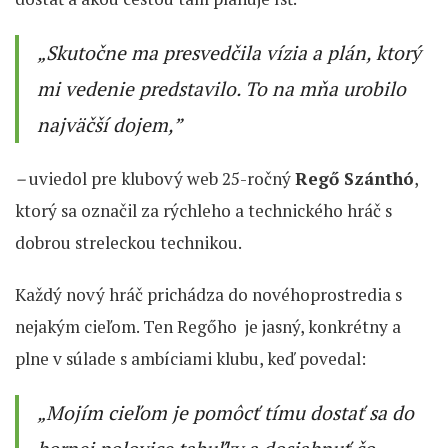
„Skutočne ma presvedčila vízia a plán, ktorý
mi vedenie predstavilo. To na mňa urobilo
najväčší dojem,”
–
uviedol pre klubový web 25-ročný
Regő Szánthó
,
ktorý sa označil za rýchleho a technického hráč s
dobrou streleckou technikou.
Každý nový hráč prichádza do novéhoprostredia s
nejakým cieľom. Ten Regőho je jasný, konkrétny a
plne v súlade s ambíciami klubu, keď povedal:
„Mojím cieľom je pomôcť tímu dostať sa do