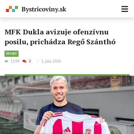
Zobr
navi
MFK Dukla avizuje ofenzívnu
posilu, prichádza Regő Szánthó
ŠPORT
1194
0
/
1. júla 2026