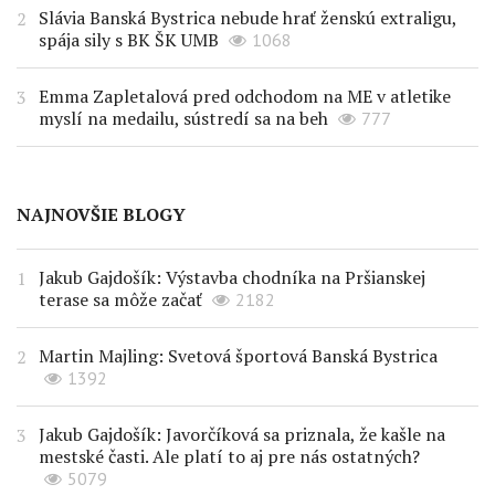
Slávia Banská Bystrica nebude hrať ženskú extraligu,
spája sily s BK ŠK UMB
1068
Emma Zapletalová pred odchodom na ME v atletike
myslí na medailu, sústredí sa na beh
777
NAJNOVŠIE BLOGY
Jakub Gajdošík: Výstavba chodníka na Pršianskej
terase sa môže začať
2182
Martin Majling: Svetová športová Banská Bystrica
1392
Jakub Gajdošík: Javorčíková sa priznala, že kašle na
mestské časti. Ale platí to aj pre nás ostatných?
5079