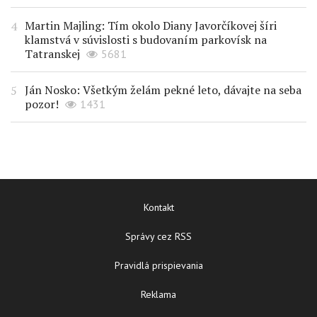
Martin Majling: Tím okolo Diany Javorčíkovej šíri
klamstvá v súvislosti s budovaním parkovísk na
Tatranskej
5681
Ján Nosko: Všetkým želám pekné leto, dávajte na seba
pozor!
1431
Kontakt
Správy cez RSS
Pravidlá prispievania
Reklama