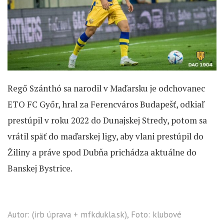
Regő Szánthó sa narodil v Maďarsku je odchovanec
ETO FC Győr, hral za Ferencváros Budapešť, odkiaľ
prestúpil v roku 2022 do Dunajskej Stredy, potom sa
vrátil späť do maďarskej ligy, aby vlani prestúpil do
Žiliny a práve spod Dubňa prichádza aktuálne do
Banskej Bystrice.
Autor: (irb úprava + mfkdukla.sk), Foto: klubové