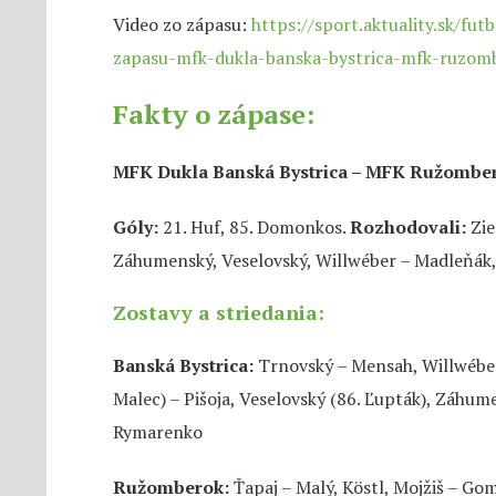
Video zo zápasu:
https://sport.aktuality.sk/fut
zapasu-mfk-dukla-banska-bystrica-mfk-ruzo
Fakty o zápase:
MFK Dukla Banská Bystrica – MFK Ružomber
Góly:
21. Huf, 85. Domonkos.
Rozhodovali:
Zie
Záhumenský, Veselovský, Willwéber – Madleňák,
Zostavy a striedania:
Banská Bystrica:
Trnovský – Mensah, Willwéber,
Malec) – Pišoja, Veselovský (86. Ľupták), Záhume
Rymarenko
Ružomberok:
Ťapaj – Malý, Köstl, Mojžiš – Go