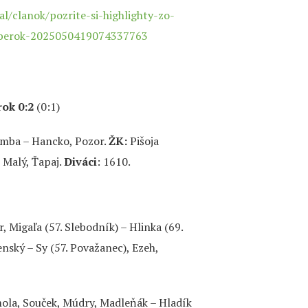
bal/clanok/pozrite-si-highlighty-zo-
mberok-2025050419074337763
ok 0:2
(0:1)
mba – Hancko, Pozor.
ŽK:
Pišoja
 Malý, Ťapaj.
Diváci
: 1610.
 Migaľa (57. Slebodník) – Hlinka (69.
nský – Sy (57. Považanec), Ezeh,
mola, Souček, Múdry, Madleňák – Hladík