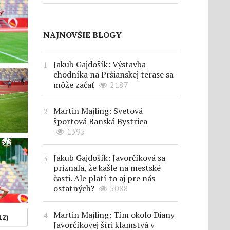
NAJNOVŠIE BLOGY
Jakub Gajdošík: Výstavba
chodníka na Pršianskej terase sa
môže začať
2187
Martin Majling: Svetová
športová Banská Bystrica
1395
Jakub Gajdošík: Javorčíková sa
priznala, že kašle na mestské
časti. Ale platí to aj pre nás
ostatných?
5088
Martin Majling: Tím okolo Diany
12)
Javorčíkovej šíri klamstvá v