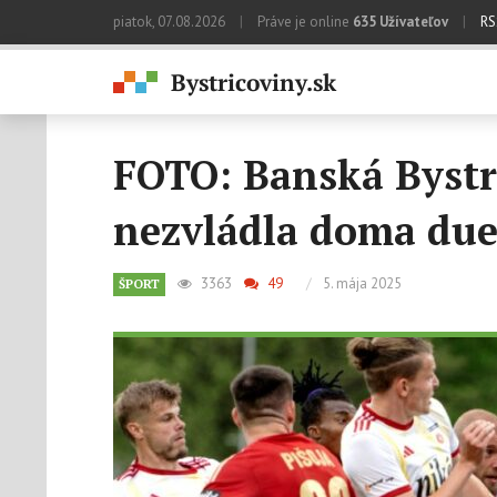
piatok, 07.08.2026
|
Práve je online
635 Užívateľov
|
RS
FOTO: Banská Bystri
nezvládla doma du
3363
49
/
5. mája 2025
ŠPORT