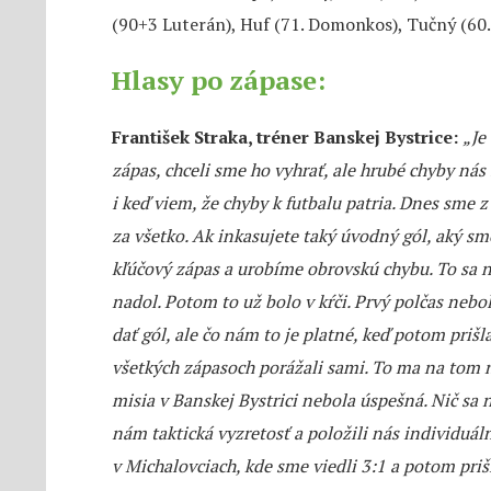
(90+3 Luterán), Huf (71. Domonkos), Tučný (60
Hlasy po zápase:
František Straka, tréner Banskej Bystrice:
„Je
zápas, chceli sme ho vyhrať, ale hrubé chyby nás
i keď viem, že chyby k futbalu patria. Dnes sme z 
za všetko. Ak inkasujete taký úvodný gól, aký sm
kľúčový zápas a urobíme obrovskú chybu. To sa n
nadol. Potom to už bolo v kŕči. Prvý polčas nebo
dať gól, ale čo nám to je platné, keď potom prišl
všetkých zápasoch porážali sami. To ma na tom n
misia v Banskej Bystrici nebola úspešná. Nič sa ne
nám taktická vyzretosť a položili nás individuál
v Michalovciach, kde sme viedli 3:1 a potom prišl