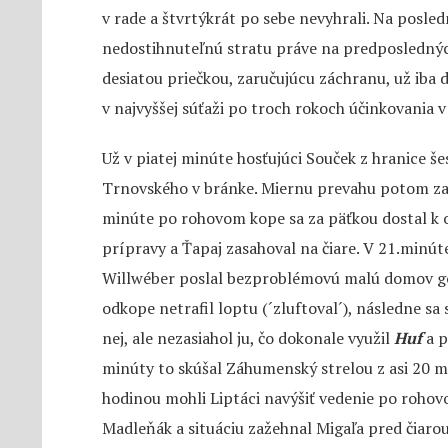
v rade a štvrtýkrát po sebe nevyhrali. Na posled
nedostihnuteľnú stratu práve na predposlednýc
desiatou priečkou, zaručujúcu záchranu, už iba d
v najvyššej súťaži po troch rokoch účinkovania v 
Už v piatej minúte hosťujúci Souček z hranice š
Trnovského v bránke. Miernu prevahu potom zač
minúte po rohovom kope sa za päťkou dostal k od
prípravy a Ťapaj zasahoval na čiare. V 21.minút
Willwéber poslal bezproblémovú malú domov g
odkope netrafil loptu (´zluftoval´), následne sa s
nej, ale nezasiahol ju, čo dokonale využil
Huf
a 
minúty to skúšal Záhumenský strelou z asi 20 m 
hodinou mohli Liptáci navýšiť vedenie po roho
Madleňák a situáciu zažehnal Migaľa pred čiarou