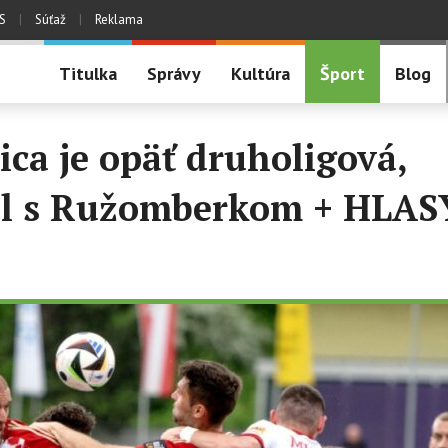
S
|
Súťaž
|
Reklama
Titulka
Správy
Kultúra
Šport
Blog
ca je opäť druholigová,
el s Ružomberkom + HLAS