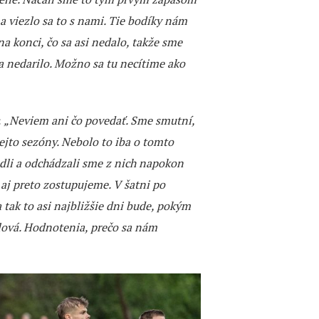
 a viezlo sa to s nami. Tie bodíky nám
na konci, čo sa asi nedalo, takže sme
 nedarilo. Možno sa tu necítime ako
:
„Neviem ani čo povedať. Sme smutní,
tejto sezóny. Nebolo to iba o tomto
edli a odchádzali sme z nich napokon
 aj preto zostupujeme. V šatni po
 tak to asi najbližšie dni bude, pokým
slová. Hodnotenia, prečo sa nám