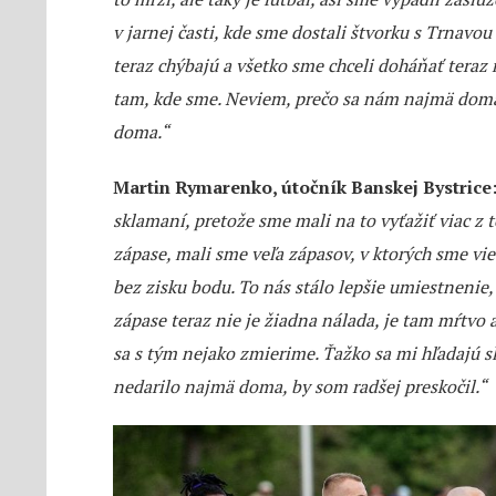
v jarnej časti, kde sme dostali štvorku s Trnavou
teraz chýbajú a všetko sme chceli doháňať teraz 
tam, kde sme. Neviem, prečo sa nám najmä doma
doma.“
Martin Rymarenko, útočník Banskej Bystrice
sklamaní, pretože sme mali na to vyťažiť viac z 
zápase, mali sme veľa zápasov, v ktorých sme vi
bez zisku bodu. To nás stálo lepšie umiestnenie,
zápase teraz nie je žiadna nálada, je tam mŕtvo a
sa s tým nejako zmierime. Ťažko sa mi hľadajú 
nedarilo najmä doma, by som radšej preskočil.“