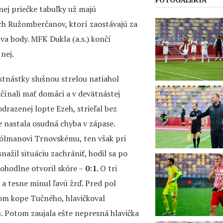
nej priečke tabuľky už majú
h Ružomberčanov, ktorí zaostávajú za
va body. MFK Dukla (a.s.) končí
nej.
estnástky slušnou strelou natiahol
ínali mať domáci a v devätnástej
razenej lopte Ezeh, strieľal bez
e nastala osudná chyba v zápase.
ólmanovi Trnovskému, ten však pri
nažil situáciu zachrániť, hodil sa po
pohodlne otvoril skóre –
0:1
. O tri
a tesne minul ľavú žrď. Pred pol
vom kope Tučného, hlavičkoval
. Potom zaujala ešte nepresná hlavička