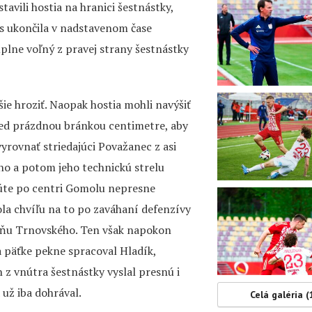
vili hostia na hranici šestnástky,
s ukončila v nadstavenom čase
lne voľný z pravej strany šestnástky
ie hroziť. Naopak hostia mohli navýšiť
pred prázdnou bránkou centimetre, aby
yrovnať striedajúci Považanec z asi
vno a potom jeho technickú strelu
inúte po centri Gomolu nepresne
a chvíľu na to po zaváhaní defenzívy
ätyňu Trnovského. Ten však napokon
a päťke pekne spracoval Hladík,
 z vnútra šestnástky vyslal presnú i
 už iba dohrával.
Celá galéria (