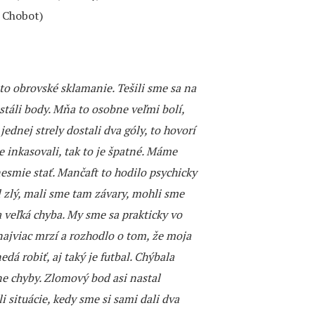
. Chobot)
 to obrovské sklamanie. Tešili sme sa na
 stáli body. Mňa to osobne veľmi bolí,
jednej strely dostali dva góly, to hovorí
e inkasovali, tak to je špatné. Máme
esmie stať. Mančaft to hodilo psychicky
l zlý, mali sme tam závary, mohli sme
a veľká chyba. My sme sa prakticky vo
ajviac mrzí a rozhodlo o tom, že moja
dá robiť, aj taký je futbal. Chýbala
ne chyby. Zlomový bod asi nastal
i situácie, kedy sme si sami dali dva