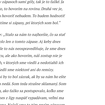
 zápasoch sami góly, tak je to ťažké. Ja
, to hovorím na rovinu. Druhá vec je,
omu hovoriť nebudem. To budem hodnotiť
me si zápasy, pri ktorých som bol.“
e:
„Stalo sa nám to najhoršie, čo sa stať
olo len o tomto zápase. Aj keby dnes
le to nás neospravedlňuje, že sme dnes
cu, ale ako hovorím, náš zostup nie je
, v ktorých sme viedli a nedotiahli ich
edli sme niektoré ani do remízy.
 by to bol zázrak, ak by sa nám ho ešte
 sa nedá. Som teda strašne sklamaný. Som
em, ako ťažko sa postupovalo, koľko sme
dnes z ligy naspäť vypadávam, veľmi ma
lúžene. Načali sme to tým prvým zápasom