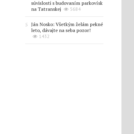
súvislosti s budovaním parkovísk
na Tatranskej
5684
Ján Nosko: Všetkým želám pekné
leto, dávajte na seba pozor!
1432