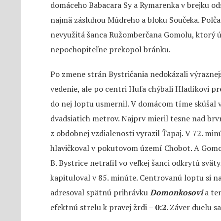
domáceho Babacara Sy a Rymarenka v brejku odsta
najmä zásluhou Múdreho a bloku Součeka. Polča
nevyužitá šanca Ružomberčana Gomolu, ktorý úp
nepochopiteľne prekopol bránku.
Po zmene strán Bystričania nedokázali výraznejš
vedenie, ale po centri Hufa chýbali Hladíkovi 
do nej loptu usmernil. V domácom tíme skúšal v
dvadsiatich metrov. Najprv mieril tesne nad br
z obdobnej vzdialenosti vyrazil Ťapaj. V 72. m
hlavičkoval v pokutovom území Chobot. A Gomol
B. Bystrice netrafil vo veľkej šanci odkrytú sv
kapituloval v 85. minúte. Centrovanú loptu si n
adresoval spätnú prihrávku
Domonkosovi
a ten
efektnú strelu k pravej žrdi –
0:2
. Záver duelu sa