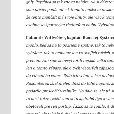
góly. Psychika sa tak znovu nabúra. Ak si dávate v
som prišiel podľa mňa k tomuto mužstvu neskoro
že tento mančaft má svoje limity, ale viac k t
osobne so športovým riaditeľom klubu. Vyhodnotí
Ľubomír Willwéber, kapitán Banskej Bystric
mohlo. Keď sa na to pozrieme spätne, tak to neb
vyhráme, tak to nemáme len vo svojich rukách, a
prehrali. Ani sme si nevytvorili nejakú veľkú šan
len o tomto zápase, ale o tých viacerých zápasoch
do víťazného konca. Bolo ich veľmi veľa a nedovi
Ružomberok išiel nielen dnes do toho naplno, asi
podarilo preskočiť v tabuľke. No dalo sa, ale už
tu dosť rokov, zažil som si tu aj druhú ligu a vi
obetovali pre ten postup. Ťažko sa to rodilo. A 
to mrzí, ale taký je futbal, asi sme vypadli zas