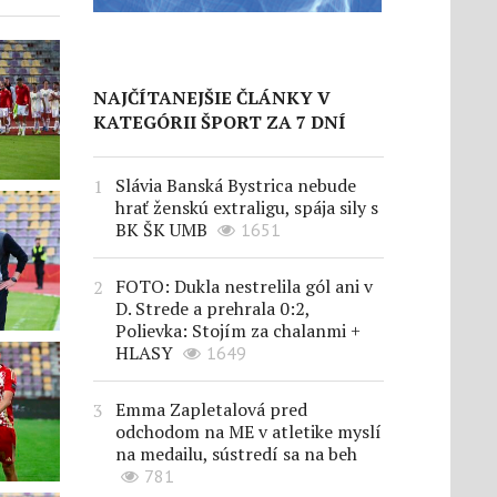
NAJČÍTANEJŠIE ČLÁNKY V
KATEGÓRII ŠPORT ZA 7 DNÍ
Slávia Banská Bystrica nebude
hrať ženskú extraligu, spája sily s
BK ŠK UMB
1651
FOTO: Dukla nestrelila gól ani v
D. Strede a prehrala 0:2,
Polievka: Stojím za chalanmi +
HLASY
1649
Emma Zapletalová pred
odchodom na ME v atletike myslí
na medailu, sústredí sa na beh
781