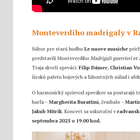
Monteverdiho madrigaly v R
Súbor pre starú hudbu
Le nuove musiche
prich
predstavili Monteverdiho
Madrigali guerrieri et
Traja skvelí speváci:
Filip Dámec
,
Christian V
širokú paletu bojových a ľúbostných nálad i afek
O harmonický sprievod spevákov sa postarajú tr
harfa –
Margherita Burattini
, čembalo –
Marti
Jakub Mitrík
. Koncert sa uskutoční v
radvansk
septembra 2025 o 19:00 hod.