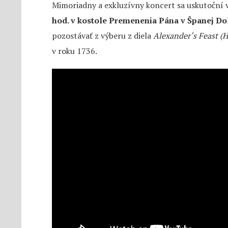
Mimoriadny a exkluzívny koncert sa uskutoční 
hod. v kostole Premenenia Pána v Španej Do
pozostávať z výberu z diela
Alexander‘s Feast (
v roku 1736.