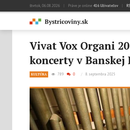
štvrtok, 06.08.2026
|
Práve je online
416 Užívateľov
|
R
Vivat Vox Organi 20
koncerty v Banskej 
789
0
/
8. septembra 2025
KULTÚRA