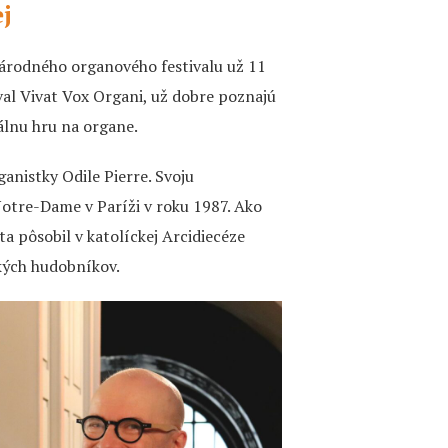
j
árodného organového festivalu už 11
ival Vivat Vox Organi, už dobre poznajú
lnu hru na organe.
anistky Odile Pierre. Svoju
otre-Dame v Paríži v roku 1987. Ako
ta pôsobil v katolíckej Arcidiecéze
ckých hudobníkov.