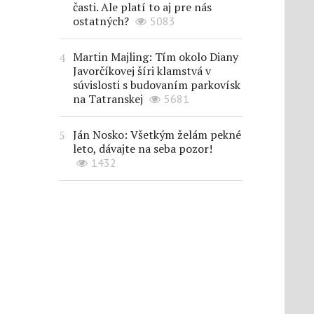
časti. Ale platí to aj pre nás
ostatných?
5083
Martin Majling: Tím okolo Diany
Javorčíkovej šíri klamstvá v
súvislosti s budovaním parkovísk
na Tatranskej
5681
Ján Nosko: Všetkým želám pekné
leto, dávajte na seba pozor!
1432