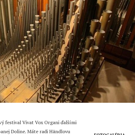
 festival Vivat Vox Organi ďalšími
panej Doline. Máte radi Händlovu
FOTOGALÉRIA