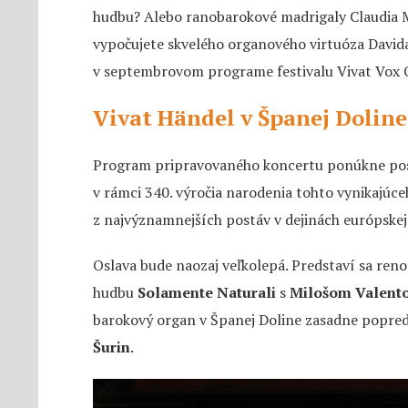
hudbu? Alebo ranobarokové madrigaly Claudia M
vypočujete skvelého organového virtuóza Davida
v septembrovom programe festivalu Vivat Vox 
Vivat Händel v Španej Doline
Program pripravovaného koncertu ponúkne pos
v rámci 340. výročia narodenia tohto vynikajúc
z najvýznamnejších postáv v dejinách európskej
Oslava bude naozaj veľkolepá. Predstaví sa ren
hudbu
Solamente Naturali
s
Milošom Valent
barokový organ v Španej Doline zasadne popre
Šurin
.