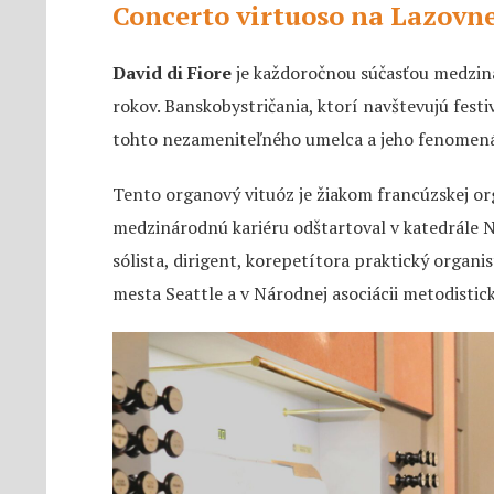
Concerto virtuoso na Lazovne
David di Fiore
je každoročnou súčasťou medzin
rokov. Banskobystričania, ktorí navštevujú fest
tohto nezameniteľného umelca a jeho fenomená
Tento organový vituóz je žiakom francúzskej org
medzinárodnú kariéru odštartoval v katedrále N
sólista, dirigent, korepetítora praktický organis
mesta Seattle a v Národnej asociácii metodisti