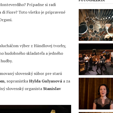
onteverdiho? Prípadne si radi
 di Fiore? Toto všetko je pripravené
Organi.
lucháčom výber z Händlovej tvorby,
eho hudobného skladateľa a jedného
 hudby.
omovaný slovenský súbor pre starú
om
, sopranistka
Hylda Gulyasová
a za
dný slovenský organista
Stanislav