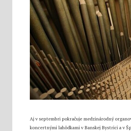
Aj v septembri pokračuje medzinárodný organový
koncertnými lahôdkami v Banskej Bystrici a v Š