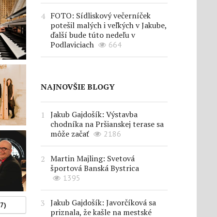
FOTO: Sídliskový večerníček
potešil malých i veľkých v Jakube,
ďalší bude túto nedeľu v
Podlaviciach
664
NAJNOVŠIE BLOGY
Jakub Gajdošík: Výstavba
chodníka na Pršianskej terase sa
môže začať
2186
Martin Majling: Svetová
športová Banská Bystrica
1395
Jakub Gajdošík: Javorčíková sa
(7)
priznala, že kašle na mestské