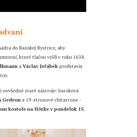
advani
ádza do Banskej Bystrice, aby
 amorosi
, ktoré tlačou vyšli v roku 1638.
olkmann
a
Václav Jeřábek
predstavia
tov.
i nevšedné staré nástroje: baroková
n Gedeon
a 19-strunové chitarrone –
om kostole na Hôrke v pondelok 15.