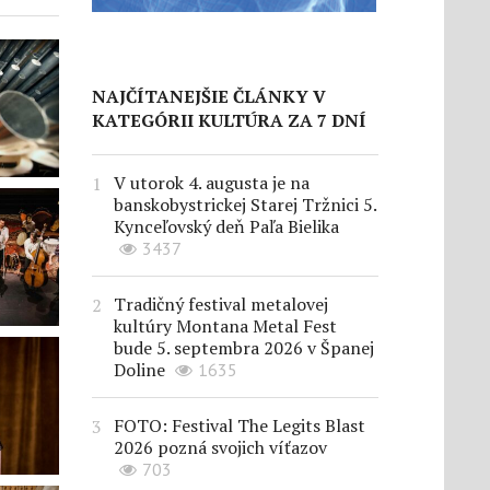
NAJČÍTANEJŠIE ČLÁNKY V
KATEGÓRII KULTÚRA ZA 7 DNÍ
V utorok 4. augusta je na
banskobystrickej Starej Tržnici 5.
Kynceľovský deň Paľa Bielika
3437
Tradičný festival metalovej
kultúry Montana Metal Fest
bude 5. septembra 2026 v Španej
Doline
1635
FOTO: Festival The Legits Blast
2026 pozná svojich víťazov
703