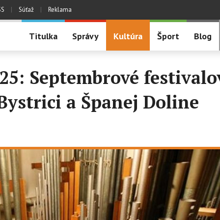
SS
|
Súťaž
|
Reklama
Titulka
Správy
Kultúra
Šport
Blog
25: Septembrové festivalo
Bystrici a Španej Doline