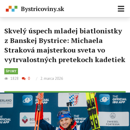
Zobr
navi
Skvelý úspech mladej biatlonistky
z Banskej Bystrice: Michaela
Straková majsterkou sveta vo
vytrvalostných pretekoch kadetiek
ŠPORT
1828
0
/
2. marca 2026