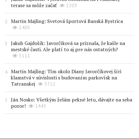
terase sa môže začať
2203
Martin Majling: Svetová športová Banská Bystrica
1405
Jakub Gajdošík: Javorčíková sa priznala, že kašle na
mestské časti. Ale platí to aj pre nás ostatných?
5111
Martin Majling: Tím okolo Diany Javorčíkovej šíri
klamstvá v súvislosti s budovaním parkovísk na
Tatranskej
5712
Ján Nosko: Všetkým želám pekné leto, dávajte na seba
pozor!
1445