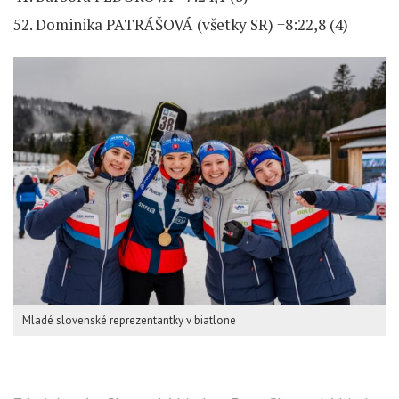
52. Dominika PATRÁŠOVÁ (všetky SR) +8:22,8 (4)
Mladé slovenské reprezentantky v biatlone