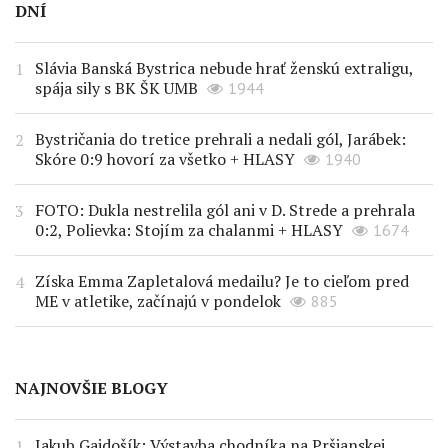
DNÍ
Slávia Banská Bystrica nebude hrať ženskú extraligu,
spája sily s BK ŠK UMB
1944
Bystričania do tretice prehrali a nedali gól, Jarábek:
Skóre 0:9 hovorí za všetko + HLASY
1940
FOTO: Dukla nestrelila gól ani v D. Strede a prehrala
0:2, Polievka: Stojím za chalanmi + HLASY
1674
Získa Emma Zapletalová medailu? Je to cieľom pred
ME v atletike, začínajú v pondelok
885
NAJNOVŠIE BLOGY
Jakub Gajdošík: Výstavba chodníka na Pršianskej