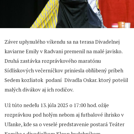
Záver uplynulého víkendu sa na terasa Divadelnej
kaviarne Emily v Radvani premenil na malé javisko.
Druhá zastávka rozprávkového maratónu
Sídliskových večerníčkov priniesla obľúbený príbeh
Sedem kozliatok podaní Divadla Oskar. ktorý potešil
malých divákov aj ich rodičov.
Už túto nedeľu 13. júla 2025 o 17:00 hod. ožije
rozprávkou pod holým nebom aj futbalové ihrisko v
Uľanke, kde sa o veselé predstavenie postará Teáter
Komika s divadielkom Klaun hudobníkom.