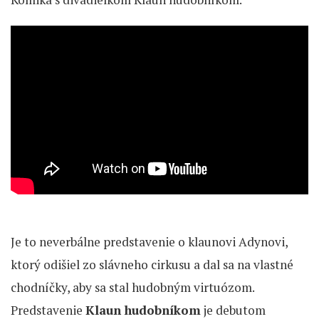
Je to neverbálne predstavenie o klaunovi Adynovi,
ktorý odišiel zo slávneho cirkusu a dal sa na vlastné
chodníčky, aby sa stal hudobným virtuózom.
Predstavenie
Klaun hudobníkom
je debutom