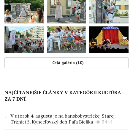
Celá galéria (10)
NAJČÍTANEJŠIE ČLÁNKY V KATEGÓRII KULTÚRA
ZA 7 DNÍ
V utorok 4. augusta je na banskobystrickej Starej
Tržnici 5. Kynceľovský deň Paľa Bielika
3444