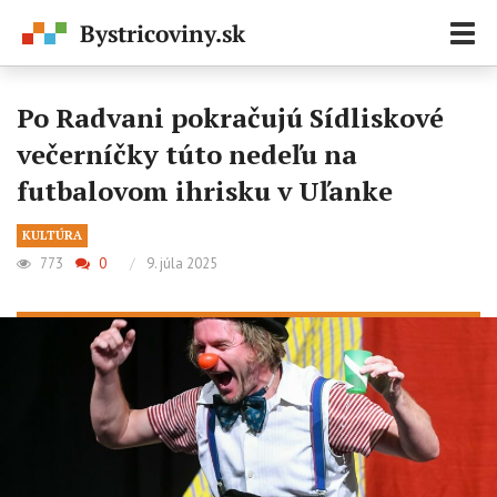
Zobr
navi
Po Radvani pokračujú Sídliskové
večerníčky túto nedeľu na
futbalovom ihrisku v Uľanke
KULTÚRA
773
0
/
9. júla 2025