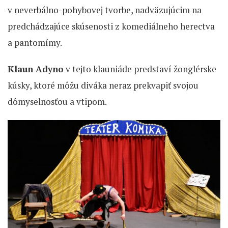
v neverbálno-pohybovej tvorbe, nadväzujúcim na
predchádzajúce skúsenosti z komediálneho herectva
a pantomímy.
Klaun Adyno
v tejto klauniáde predstaví žonglérske
kúsky, ktoré môžu diváka neraz prekvapiť svojou
dômyselnosťou a vtipom.