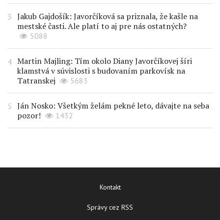
Jakub Gajdošík: Javorčíková sa priznala, že kašle na
mestské časti. Ale platí to aj pre nás ostatných?
5088
Martin Majling: Tím okolo Diany Javorčíkovej šíri
klamstvá v súvislosti s budovaním parkovísk na
Tatranskej
5683
Ján Nosko: Všetkým želám pekné leto, dávajte na seba
pozor!
1432
Kontakt
Správy cez RSS