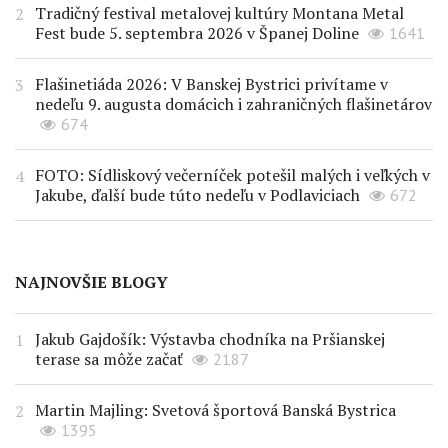
Tradičný festival metalovej kultúry Montana Metal
Fest bude 5. septembra 2026 v Španej Doline
1641
Flašinetiáda 2026: V Banskej Bystrici privítame v
nedeľu 9. augusta domácich i zahraničných flašinetárov
674
FOTO: Sídliskový večerníček potešil malých i veľkých v
Jakube, ďalší bude túto nedeľu v Podlaviciach
672
NAJNOVŠIE BLOGY
Jakub Gajdošík: Výstavba chodníka na Pršianskej
terase sa môže začať
2187
Martin Majling: Svetová športová Banská Bystrica
1395