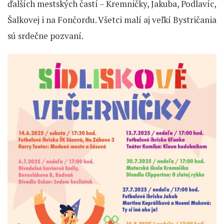
ďalších mestských častí – Kremničky, Jakuba, Podlavíc,
Šalkovej i na Fončordu. Všetci malí aj veľkí Bystričania
sú srdečne pozvaní.