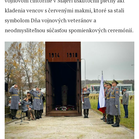
vojnovom cintoríne v Majeri uskutočnil pietny akt
kladenia vencov s červenými makmi, ktoré sa stali
symbolom Dňa vojnových veteránov a
neodmysliteľnou súčasťou spomienkových ceremónií.