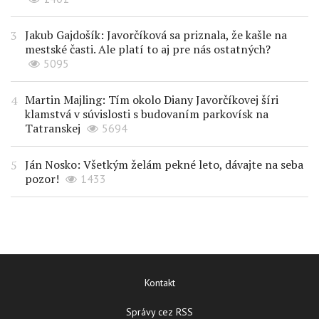
Jakub Gajdošík: Javorčíková sa priznala, že kašle na
mestské časti. Ale platí to aj pre nás ostatných?
5095
Martin Majling: Tím okolo Diany Javorčíkovej šíri
klamstvá v súvislosti s budovaním parkovísk na
Tatranskej
5694
Ján Nosko: Všetkým želám pekné leto, dávajte na seba
pozor!
1433
Kontakt
Správy cez RSS