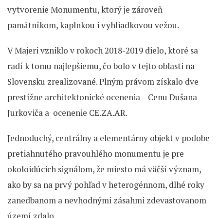
vytvorenie Monumentu, ktorý je zároveň
pamätníkom, kaplnkou i vyhliadkovou vežou.
V Majeri vzniklo v rokoch 2018-2019 dielo, ktoré sa
radí k tomu najlepšiemu, čo bolo v tejto oblasti na
Slovensku zrealizované. Plným právom získalo dve
prestížne architektonické ocenenia – Cenu Dušana
Jurkoviča a ocenenie CE.ZA.AR.
Jednoduchý, centrálny a elementárny objekt v podobe
pretiahnutého pravouhlého monumentu je pre
okoloidúcich signálom, že miesto má väčší význam,
ako by sa na prvý pohľad v heterogénnom, dlhé roky
zanedbanom a nevhodnými zásahmi zdevastovanom
území zdalo.