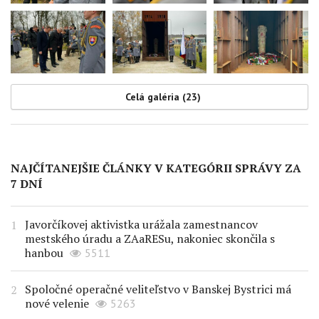
Celá galéria (23)
NAJČÍTANEJŠIE ČLÁNKY V KATEGÓRII SPRÁVY ZA
7 DNÍ
Javorčíkovej aktivistka urážala zamestnancov
mestského úradu a ZAaRESu, nakoniec skončila s
hanbou
5511
Spoločné operačné veliteľstvo v Banskej Bystrici má
nové velenie
5263