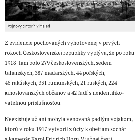
Vojnový cintorín v Majeri
Z evidencie pochovaných vyhotovenej v prvých
rokoch Československej republiky vyplýva, že po roku
1918 tam bolo 279 československých, sedem
talianskych, 387 maďarských, 44 poľských,
46 rakúskych, 331 rumunských, 21 ruských, 224
juhoslovanských občanov a 42 ľudí s neidentifiko­
vateľnou príslušnosťou.
Neexistuje už ani mohyla venovaná padlým vojakom,
ktorú v roku 1917 vytvoril z úcty k obetiam sochár
a kamenár Karol Fridrich Horn. V južnej časti