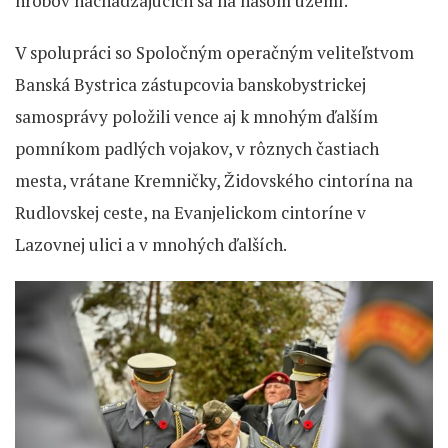
hrobov nachádzajúcich sa na našom území.
V spolupráci so Spoločným operačným veliteľstvom
Banská Bystrica zástupcovia banskobystrickej
samosprávy položili vence aj k mnohým ďalším
pomníkom padlých vojakov, v rôznych častiach
mesta, vrátane Kremničky, Židovského cintorína na
Rudlovskej ceste, na Evanjelickom cintoríne v
Lazovnej ulici a v mnohých ďalších.