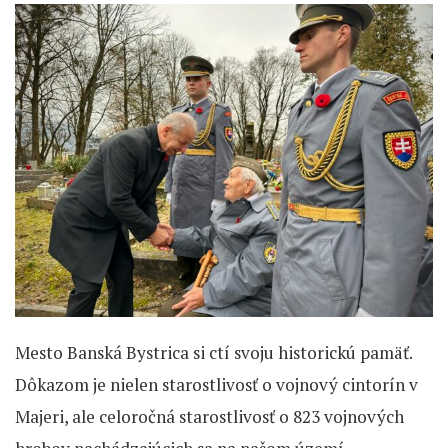
Mesto Banská Bystrica si ctí svoju historickú pamäť.
Dôkazom je nielen starostlivosť o vojnový cintorín v
Majeri, ale celoročná starostlivosť o 823 vojnových