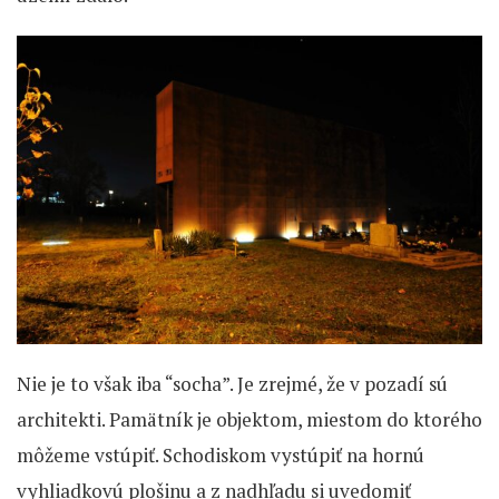
Nie je to však iba “socha”. Je zrejmé, že v pozadí sú
architekti. Pamätník je objektom, miestom do ktorého
môžeme vstúpiť. Schodiskom vystúpiť na hornú
vyhliadkovú plošinu a z nadhľadu si uvedomiť