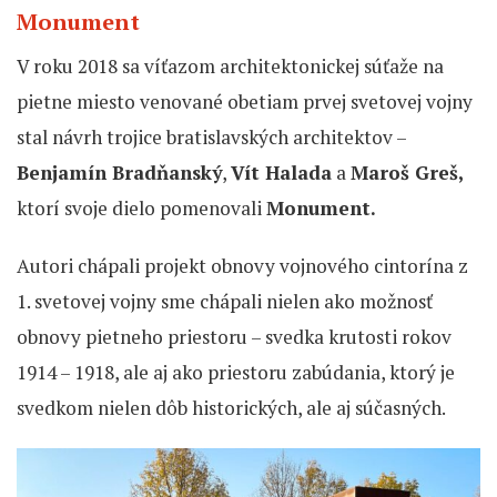
Monument
V roku 2018 sa víťazom architektonickej súťaže na
pietne miesto venované obetiam prvej svetovej vojny
stal návrh trojice bratislavských architektov –
Benjamín Bradňanský
,
Vít Halada
a
Maroš Greš,
ktorí svoje dielo pomenovali
Monument.
Autori chápali projekt obnovy vojnového cintorína z
1. svetovej vojny sme chápali nielen ako možnosť
obnovy pietneho priestoru – svedka krutosti rokov
1914 – 1918, ale aj ako priestoru zabúdania, ktorý je
svedkom nielen dôb historických, ale aj súčasných.