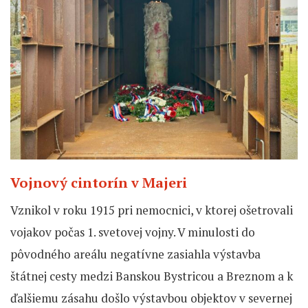
Vojnový cintorín v Majeri
Vznikol v roku 1915 pri nemocnici, v ktorej ošetrovali
vojakov počas 1. svetovej vojny. V minulosti do
pôvodného areálu negatívne zasiahla výstavba
štátnej cesty medzi Banskou Bystricou a Breznom a k
ďalšiemu zásahu došlo výstavbou objektov v severnej