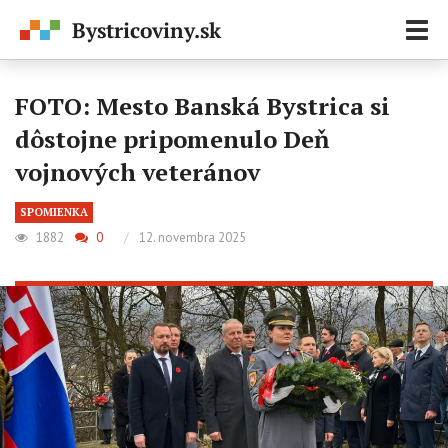
Zobr
navi
FOTO: Mesto Banská Bystrica si
dôstojne pripomenulo Deň
vojnových veteránov
SPOMIENKA
1882
0
/
12. novembra 2025