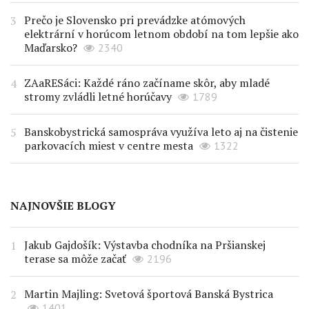
Prečo je Slovensko pri prevádzke atómových
elektrární v horúcom letnom období na tom lepšie ako
Maďarsko?
2340
ZAaRESáci: Každé ráno začíname skôr, aby mladé
stromy zvládli letné horúčavy
1789
Banskobystrická samospráva využíva leto aj na čistenie
parkovacích miest v centre mesta
1322
NAJNOVŠIE BLOGY
Jakub Gajdošík: Výstavba chodníka na Pršianskej
terase sa môže začať
2196
Martin Majling: Svetová športová Banská Bystrica
1401