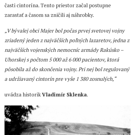
časti cintorína. Tento priestor začal postupne
zarastať a časom sa zničili aj náhrobky.
„V bývalej obci Majer bol počas prvej svetovej vojny
zriadený jeden z najväčších poľných lazaretov, jedna z
najväčších vojenských nemocníc armády Rakúsko –
Uhorskej s počtom 5 000 až 6 000 pacientov, ktorá
pôsobila až do skončenia vojny. Pri nej bol regulovaný
a udržiavaný cintorín pre vyše 1 380 zosnulých,“
uvádza historik
Vladimír Sklenka
.