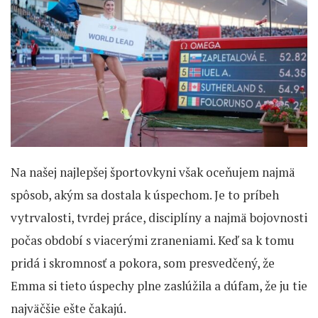
Na našej najlepšej športovkyni však oceňujem najmä
spôsob, akým sa dostala k úspechom. Je to príbeh
vytrvalosti, tvrdej práce, disciplíny a najmä bojovnosti
počas období s viacerými zraneniami. Keď sa k tomu
pridá i skromnosť a pokora, som presvedčený, že
Emma si tieto úspechy plne zaslúžila a dúfam, že ju tie
najväčšie ešte čakajú.