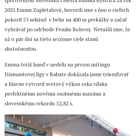
športovkyňu Slovenska i Mesta Banská Bystrica za rok
2025 Emmu Zapletalovú, hovorili sme s ňou o cieľoch
pokoriť 53 sekúnd v behu na 400 m prekážky a začať
vyhrávať po odchode Femke Bolovej. Netušili sme, že
už o pár dní sa tieto sezónne ciele stanú
skutočnosťou.
Emma totiž hneď v nedeľu na prvom mítingu
Diamantovej ligy v Rabate dokázala jasne triumfovať
a hlavne vytvoriť svetový výkon roka vďaka
perfektnému novému osobnému maximu a
slovenskému rekordu 52,82 s.