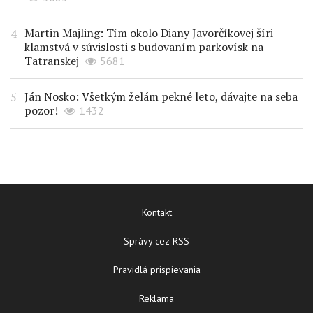
Martin Majling: Tím okolo Diany Javorčíkovej šíri
klamstvá v súvislosti s budovaním parkovísk na
Tatranskej
5681
Ján Nosko: Všetkým želám pekné leto, dávajte na seba
pozor!
1432
Kontakt
Správy cez RSS
Pravidlá prispievania
Reklama