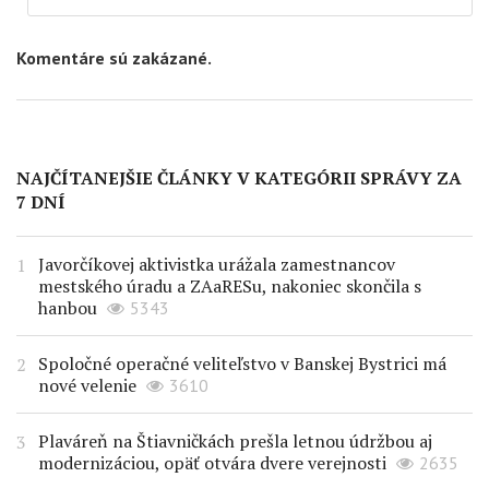
Komentáre sú zakázané.
NAJČÍTANEJŠIE ČLÁNKY V KATEGÓRII SPRÁVY ZA
7 DNÍ
Javorčíkovej aktivistka urážala zamestnancov
mestského úradu a ZAaRESu, nakoniec skončila s
hanbou
5343
Spoločné operačné veliteľstvo v Banskej Bystrici má
nové velenie
3610
Plaváreň na Štiavničkách prešla letnou údržbou aj
modernizáciou, opäť otvára dvere verejnosti
2635