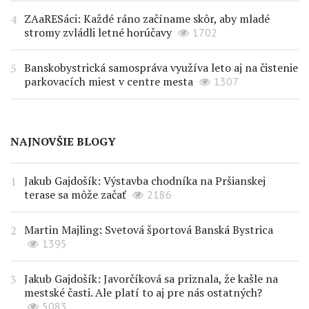
ZAaRESáci: Každé ráno začíname skôr, aby mladé
stromy zvládli letné horúčavy
1702
Banskobystrická samospráva využíva leto aj na čistenie
parkovacích miest v centre mesta
1307
NAJNOVŠIE BLOGY
Jakub Gajdošík: Výstavba chodníka na Pršianskej
terase sa môže začať
2186
Martin Majling: Svetová športová Banská Bystrica
1395
Jakub Gajdošík: Javorčíková sa priznala, že kašle na
mestské časti. Ale platí to aj pre nás ostatných?
5083