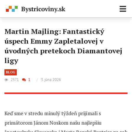
Zobr
navi
Martin Majling: Fantastický
úspech Emmy Zapletalovej v
úvodných pretekoch Diamantovej
ligy
BLOG
2571
1
/
3. júna 2026
Keď sme v stredu minulý týždeň prijímali s
primátorom Jánom Noskom našu najlepšiu