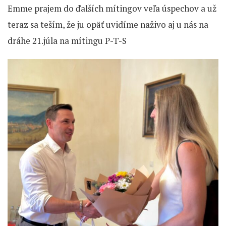
Emme prajem do ďalších mítingov veľa úspechov a už
teraz sa teším, že ju opäť uvidíme naživo aj u nás na
dráhe 21.júla na mítingu P-T-S