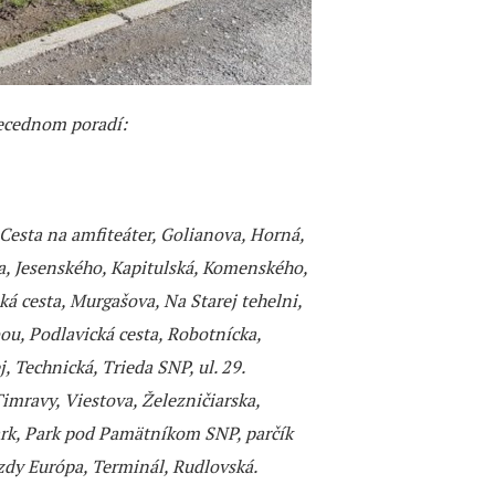
becednom poradí:
 Cesta na amfiteáter, Golianova, Horná,
, Jesenského, Kapitulská, Komenského,
á cesta, Murgašova, Na Starej tehelni,
ou, Podlavická cesta, Robotnícka,
, Technická, Trieda SNP, ul. 29.
. Timravy, Viestova, Železničiarska,
rk, Park pod Pamätníkom SNP, parčík
zdy Európa, Terminál, Rudlovská.