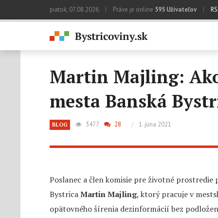
piatok, 07.08.2026
|
Práve je online
595 Užívateľov
|
RS
Martin Majling: Ako
mesta Banská Bystr
3477
28
/
1. júna 2021
BLOG
Poslanec a člen komisie pre životné prostredie
Bystrica
Martin Majling
, ktorý pracuje v mests
opätovného šírenia dezinformácií bez podložen