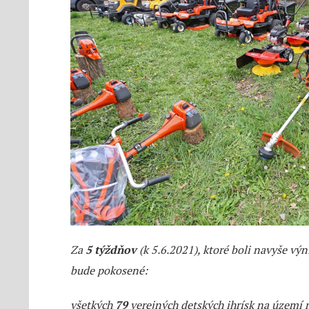
Za
5 týždňov
(k 5.6.2021), ktoré boli navyše vý
bude pokosené:
všetkých
79
verejných detských ihrísk na území 