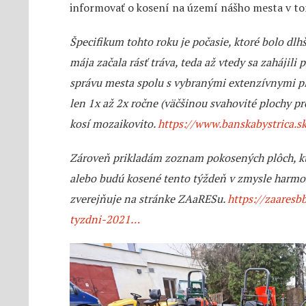
informovať o kosení na území nášho mesta v t
Špecifikum tohto roku je počasie, ktoré bolo dlhš
mája začala rásť tráva, teda až vtedy sa zahájili 
správu mesta spolu s vybranými extenzívnymi pl
len 1x až 2x ročne (väčšinou svahovité plochy pr
kosí mozaikovito.
https://www.banskabystrica.
Zároveň prikladám zoznam pokosených plôch, kt
alebo budú kosené tento týždeň v zmysle harmo
zverejňuje na stránke ZAaRESu.
https://zaares
tyzdni-2021…