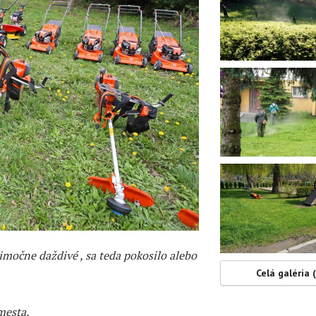
nimočne daždivé , sa teda pokosilo alebo
Celá galéria 
mesta.