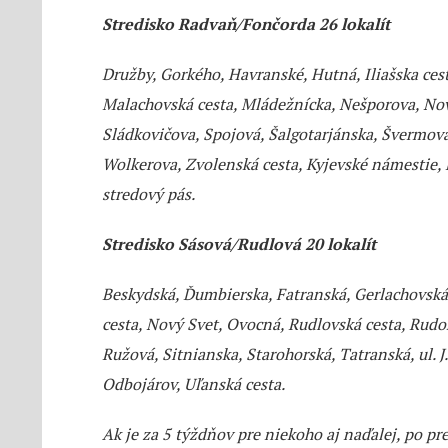
Stredisko Radvaň/Fončorda 26 lokalít
Družby, Gorkého, Havranské, Hutná, Iliašska cest
Malachovská cesta, Mládežnícka, Nešporova, Nov
Sládkovičova, Spojová, Šalgotarjánska, Švermova,
Wolkerova, Zvolenská cesta, Kyjevské námestie,
stredový pás.
Stredisko Sásová/Rudlová 20 lokalít
Beskydská, Ďumbierska, Fatranská, Gerlachovská
cesta, Nový Svet, Ovocná, Rudlovská cesta, Rudo
Ružová, Sitnianska, Starohorská, Tatranská, ul. J
Odbojárov, Uľanská cesta.
Ak je za 5 týždňov pre niekoho aj naďalej, po 