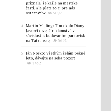
priznala, že kašle na mestské
časti. Ale platí to aj pre nás
ostatných?
5092
Martin Majling: Tím okolo Diany
Javorčíkovej šíri klamstvá v
súvislosti s budovaním parkovísk
na Tatranskej
5691
Ján Nosko: Všetkým želám pekné
leto, dávajte na seba pozor!
1432