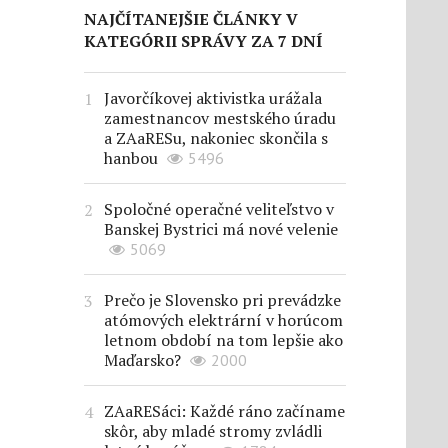
NAJČÍTANEJŠIE ČLÁNKY V
KATEGÓRII SPRÁVY ZA 7 DNÍ
Javorčíkovej aktivistka urážala
zamestnancov mestského úradu
a ZAaRESu, nakoniec skončila s
hanbou
5496
Spoločné operačné veliteľstvo v
Banskej Bystrici má nové velenie
5069
Prečo je Slovensko pri prevádzke
atómových elektrární v horúcom
letnom období na tom lepšie ako
Maďarsko?
2000
ZAaRESáci: Každé ráno začíname
skôr, aby mladé stromy zvládli