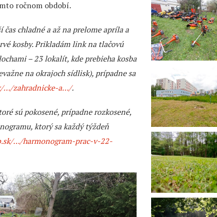
omto ročnom období.
í čas chladné a až na prelome apríla a
prvé kosby. Prikladám link na tlačovú
ochami – 23 lokalít, kde prebieha kosba
evažne na okrajoch sídlisk), prípadne sa
sk/…/zahradnicke-a…/
.
oré sú pokosené, prípadne rozkosené,
nogramu, ktorý sa každý týždeň
bb.sk/…/harmonogram-prac-v-22-