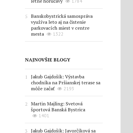
letné horúčavy
1784
Banskobystrická samospráva
využíva leto aj na čistenie
parkovacích miest v centre
mesta
1322
NAJNOVŠIE BLOGY
Jakub Gajdošík: Výstavba
chodníka na Pršianskej terase sa
môže začať
2193
Martin Majling: Svetová
športová Banská Bystrica
1401
Jakub Gajdošík: Javorčíková sa