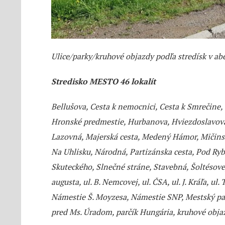
Ulice/parky/kruhové objazdy
podľa stredísk v a
Stredisko MESTO 46 lokalít
Bellušova, Cesta k nemocnici, Cesta k Smrečine,
Hronské predmestie, Hurbanova, Hviezdoslavova
Lazovná, Majerská cesta, Medený Hámor, Mičinsk
Na Uhlisku, Národná, Partizánska cesta, Pod Ryb
Skuteckého, Slnečné stráne, Stavebná, Šoltésovej
augusta, ul. B. Nemcovej, ul. ČSA, ul. J. Kráľa, ul
Námestie Š. Moyzesa, Námestie SNP, Mestský pa
pred Ms. Úradom, parčík Hungária, kruhové obja