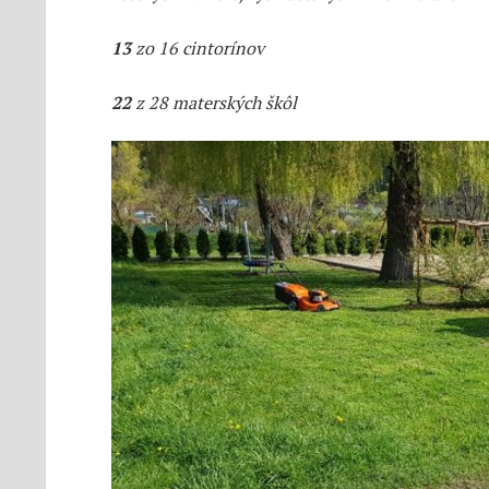
13
zo 16 cintorínov
22
z 28 materských škôl