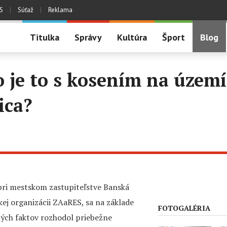
S
|
Súťaž
|
Reklama
Titulka
Správy
Kultúra
Šport
Blog
 je to s kosením na území
ica?
 pri mestskom zastupiteľstve Banská
kej organizácii ZAaRES, sa na základe
FOTOGALÉRIA
ých faktov rozhodol priebežne