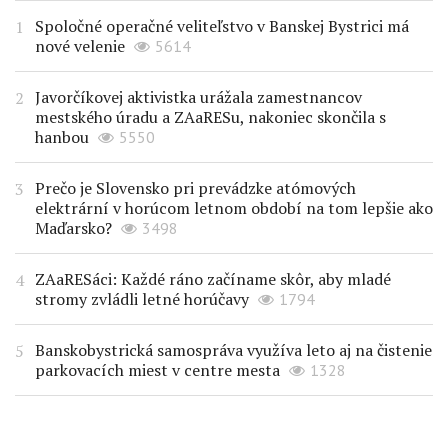
Spoločné operačné veliteľstvo v Banskej Bystrici má
nové velenie
5614
Javorčíkovej aktivistka urážala zamestnancov
mestského úradu a ZAaRESu, nakoniec skončila s
hanbou
5550
Prečo je Slovensko pri prevádzke atómových
elektrární v horúcom letnom období na tom lepšie ako
Maďarsko?
3498
ZAaRESáci: Každé ráno začíname skôr, aby mladé
stromy zvládli letné horúčavy
1794
Banskobystrická samospráva využíva leto aj na čistenie
parkovacích miest v centre mesta
1328