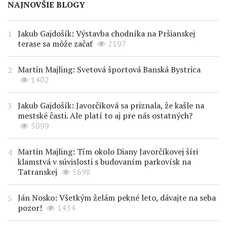
NAJNOVŠIE BLOGY
Jakub Gajdošík: Výstavba chodníka na Pršianskej
terase sa môže začať
2197
Martin Majling: Svetová športová Banská Bystrica
1402
Jakub Gajdošík: Javorčíková sa priznala, že kašle na
mestské časti. Ale platí to aj pre nás ostatných?
5099
Martin Majling: Tím okolo Diany Javorčíkovej šíri
klamstvá v súvislosti s budovaním parkovísk na
Tatranskej
5698
Ján Nosko: Všetkým želám pekné leto, dávajte na seba
pozor!
1434