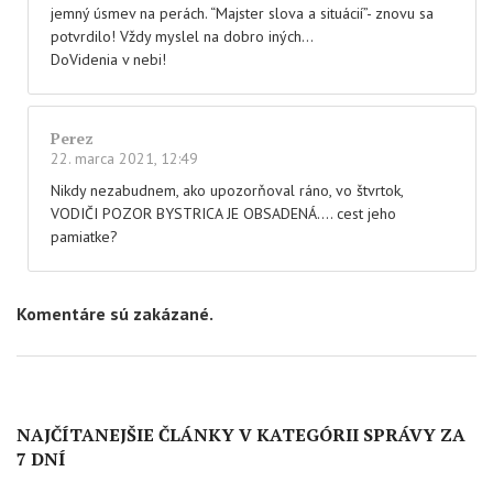
jemný úsmev na perách. “Majster slova a situácií”- znovu sa
potvrdilo! Vždy myslel na dobro iných…
DoVidenia v nebi!
Perez
22. marca 2021, 12:49
Nikdy nezabudnem, ako upozorňoval ráno, vo štvrtok,
VODIČI POZOR BYSTRICA JE OBSADENÁ…. cest jeho
pamiatke?
Komentáre sú zakázané.
NAJČÍTANEJŠIE ČLÁNKY V KATEGÓRII SPRÁVY ZA
7 DNÍ