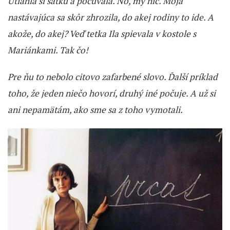
Utiahla si šatku a počúvala. No, my nič. Moja
nastávajúca sa skôr zhrozila, do akej rodiny to ide. A
akože, do akej? Veď tetka Ila spievala v kostole s
Mariánkami. Tak čo!
Pre ňu to nebolo citovo zafarbené slovo. Ďalší príklad
toho, že jeden niečo hovorí, druhý iné počuje. A už si
ani nepamätám, ako sme sa z toho vymotali.