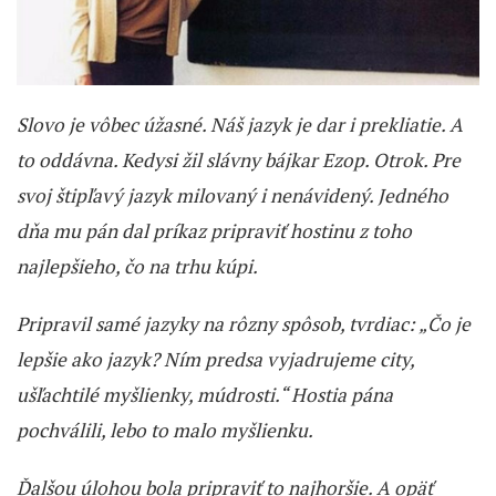
Slovo je vôbec úžasné. Náš jazyk je dar i prekliatie. A
to oddávna. Kedysi žil slávny bájkar Ezop. Otrok. Pre
svoj štipľavý jazyk milovaný i nenávidený. Jedného
dňa mu pán dal príkaz pripraviť hostinu z toho
najlepšieho, čo na trhu kúpi.
Pripravil samé jazyky na rôzny spôsob, tvrdiac: „Čo je
lepšie ako jazyk? Ním predsa vyjadrujeme city,
ušľachtilé myšlienky, múdrosti.“ Hostia pána
pochválili, lebo to malo myšlienku.
Ďalšou úlohou bola pripraviť to najhoršie. A opäť