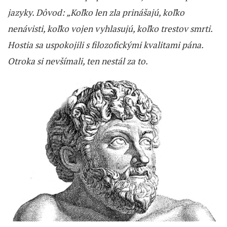
jazyky. Dôvod: „Koľko len zla prinášajú, koľko
nenávisti, koľko vojen vyhlasujú, koľko trestov smrti.
Hostia sa uspokojili s filozofickými kvalitami pána.
Otroka si nevšímali, ten nestál za to.