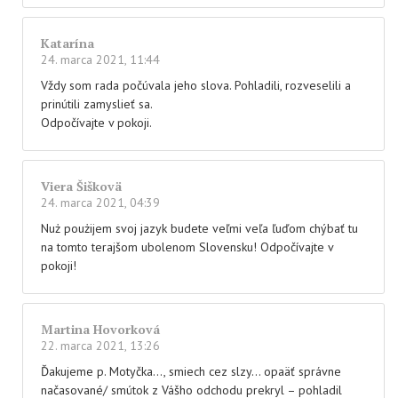
Katarína
24. marca 2021, 11:44
Vždy som rada počúvala jeho slova. Pohladili, rozveselili a
prinútili zamyslieť sa.
Odpočívajte v pokoji.
Viera Šiškovä
24. marca 2021, 04:39
Nuż poużijem svoj jazyk budete veľmi veľa ľuďom chýbať tu
na tomto terajšom ubolenom Slovensku! Odpočívajte v
pokoji!
Martina Hovorková
22. marca 2021, 13:26
Ďakujeme p. Motyčka…, smiech cez slzy… opaäť správne
načasované/ smútok z Vášho odchodu prekryl – pohladil