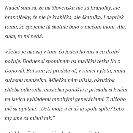
Naučil som sa, že na Slovensku nie sú hranolky, ale
hranolčeky, že nie je krabička, ale škatuľka. I napriek
tomu, že spojenie tá škatuľa bolo o niečom inom. Ale,
suka, to mi nedá.
Všetko je naozaj v tom, čo jeden hovorí a čo druhý
počuje. Dodnes si spomínam na maličkú tetku Ilu z
Donovál. Bol som jej predstaviť, v rámci výletu, moju
súčasnú manželku. Mliečka nám uliala, okrúžťok
chleba odkrojila, masielka ponúkla a prisadla si k nám,
na lavicu vyhladenú mnohými generáciami. Z ničoho
nič sa opýtala: „Deti moje a či už aj spolu spíte? Lebo
my sme za mladi tak.“