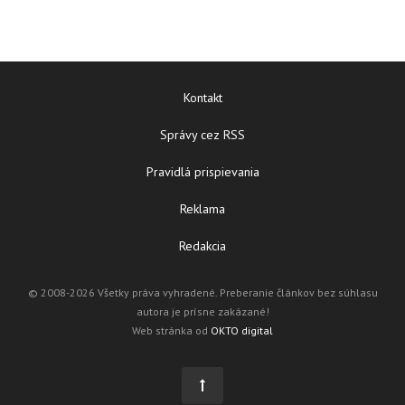
Kontakt
Správy cez RSS
Pravidlá prispievania
Reklama
Redakcia
© 2008-2026 Všetky práva vyhradené. Preberanie článkov bez súhlasu
autora je prísne zakázané!
Web stránka od
OKTO digital