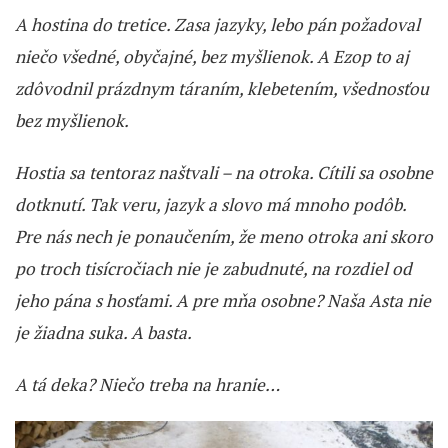
A hostina do tretice. Zasa jazyky, lebo pán požadoval
niečo všedné, obyčajné, bez myšlienok. A Ezop to aj
zdôvodnil prázdnym táraním, klebetením, všednosťou
bez myšlienok.
Hostia sa tentoraz naštvali – na otroka. Cítili sa osobne
dotknutí. Tak veru, jazyk a slovo má mnoho podôb.
Pre nás nech je ponaučením, že meno otroka ani skoro
po troch tisícročiach nie je zabudnuté, na rozdiel od
jeho pána s hosťami. A pre mňa osobne? Naša Asta nie
je žiadna suka. A basta.
A tá deka? Niečo treba na hranie…