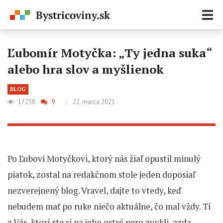
Zobr
navi
Ľubomír Motyčka: „Ty jedna suka“
alebo hra slov a myšlienok
BLOG
17258
9
/
22. marca 2021
Po Ľubovi Motyčkovi, ktorý nás žiaľ opustil minulý
piatok, zostal na redakčnom stole jeden doposiaľ
nezverejnený blog. Vravel, dajte to vtedy, keď
nebudem mať po ruke niečo aktuálne, čo mal vždy. Tí
z Vás, ktorí ste si na jeho ostré pero zvykli, azda