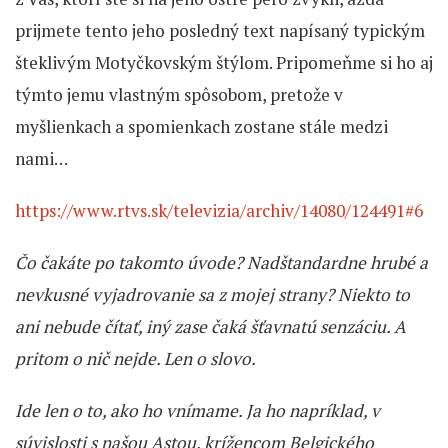
prijmete tento jeho posledný text napísaný typickým
šteklivým Motyčkovským štýlom. Pripomeňme si ho aj
týmto jemu vlastným spôsobom, pretože v
myšlienkach a spomienkach zostane stále medzi
nami…
https://www.rtvs.sk/televizia/archiv/14080/124491#6
Čo čakáte po takomto úvode? Nadštandardne hrubé a
nevkusné vyjadrovanie sa z mojej strany? Niekto to
ani nebude čítať, iný zase čaká šťavnatú senzáciu. A
pritom o nič nejde. Len o slovo.
Ide len o to, ako ho vnímame. Ja ho napríklad, v
súvislosti s našou Astou, krížencom Belgického