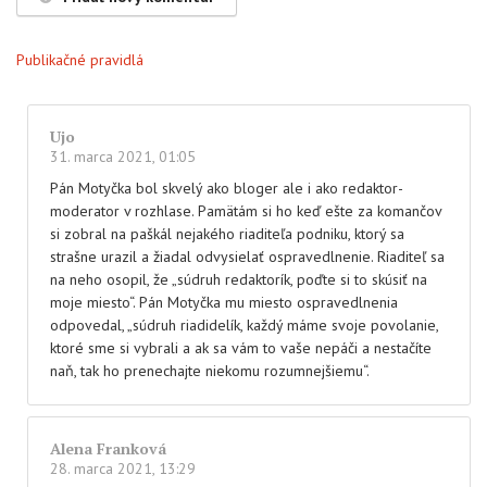
Publikačné pravidlá
Ujo
31. marca 2021, 01:05
Pán Motyčka bol skvelý ako bloger ale i ako redaktor-
moderator v rozhlase. Pamätám si ho keď ešte za komančov
si zobral na paškál nejakého riaditeľa podniku, ktorý sa
strašne urazil a žiadal odvysielať ospravedlnenie. Riaditeľ sa
na neho osopil, že „súdruh redaktorík, poďte si to skúsiť na
moje miesto“. Pán Motyčka mu miesto ospravedlnenia
odpovedal, „súdruh riadidelík, každý máme svoje povolanie,
ktoré sme si vybrali a ak sa vám to vaše nepáči a nestačíte
naň, tak ho prenechajte niekomu rozumnejšiemu“.
Alena Franková
28. marca 2021, 13:29