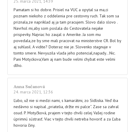
25. marca 2021, 14:39
Pamatam si ho dobre. Prisiel na VUC a opytal sa ma,ci
poznam niekoho z oddelenia pre cestovny ruch. Tak som sa
priznala,ze napriklad aj ja tam pracujem. Slovo dalo slovo .
Navrhol mi,aby som poslala do Cestovatela nejake
prispevky. Najviac ho zaujal o Amerike. Ja som mu
povedala,ze by sme mali pracovat na ministerstve CR. Bol by
aj suhlasil. A vidite? Doteraz nie je. Slovenko stagnuje v
tomto smere. Nevyuzila vlada jeho potencial,napady…Nic.
Pani Motyckova,Vam aj nam bude velmi chybat este velmi
dlho.
Anna Sučanová
24. marca 2021, 12:36
Ľubo, už nie si medzi nami, s kamarátmi, zo Sídliska. Veď iba
nedávno si napísal „priatelia, držte mi palce“. Zase sa zahral
osud. P. Motyčková, prajem v tejto chvíli celej Vašej rodine
úprimnú sústrasť. Viac v tejto chvíli netreba hovoriť a za Ľuba
hovoria činy.