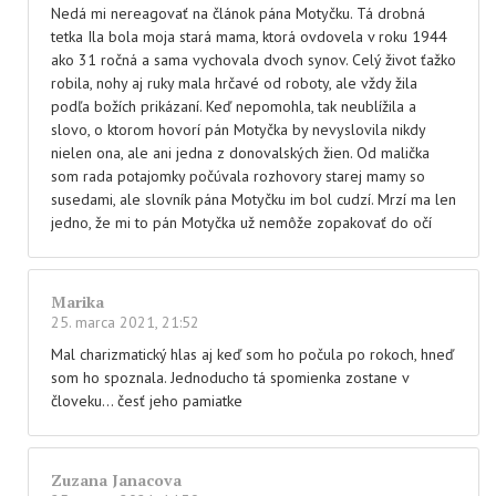
Nedá mi nereagovať na článok pána Motyčku. Tá drobná
tetka Ila bola moja stará mama, ktorá ovdovela v roku 1944
ako 31 ročná a sama vychovala dvoch synov. Celý život ťažko
robila, nohy aj ruky mala hrčavé od roboty, ale vždy žila
podľa božích prikázaní. Keď nepomohla, tak neublížila a
slovo, o ktorom hovorí pán Motyčka by nevyslovila nikdy
nielen ona, ale ani jedna z donovalských žien. Od malička
som rada potajomky počúvala rozhovory starej mamy so
susedami, ale slovník pána Motyčku im bol cudzí. Mrzí ma len
jedno, že mi to pán Motyčka už nemôže zopakovať do očí
Marika
25. marca 2021, 21:52
Mal charizmatický hlas aj keď som ho počula po rokoch, hneď
som ho spoznala. Jednoducho tá spomienka zostane v
človeku… česť jeho pamiatke
Zuzana Janacova