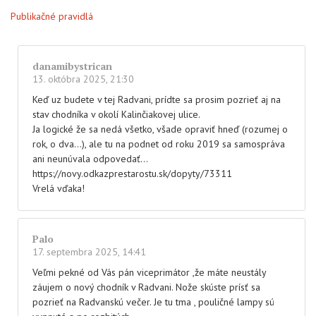
Publikačné pravidlá
danamibystrican
13. októbra 2025, 21:30
Keď uz budete v tej Radvani, prídte sa prosim pozrieť aj na
stav chodníka v okolí Kalinčiakovej ulice.
Ja logické že sa nedá všetko, všade opraviť hneď (rozumej o
rok, o dva…), ale tu na podnet od roku 2019 sa samospráva
ani neunúvala odpovedať…
https://novy.odkazprestarostu.sk/dopyty/73311
Vrelá vďaka!
Palo
17. septembra 2025, 14:41
Veľmi pekné od Vás pán viceprimátor ,že máte neustály
záujem o nový chodník v Radvani. Nože skúste prísť sa
pozrieť na Radvanskú večer. Je tu tma , pouličné lampy sú