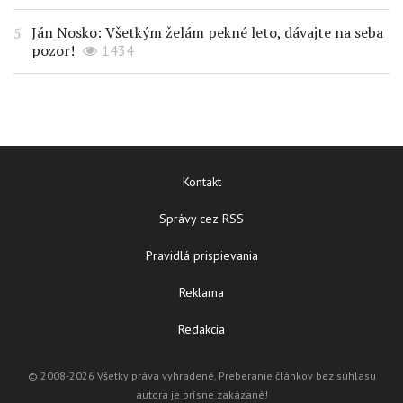
Ján Nosko: Všetkým želám pekné leto, dávajte na seba
pozor!
1434
Kontakt
Správy cez RSS
Pravidlá prispievania
Reklama
Redakcia
© 2008-2026 Všetky práva vyhradené. Preberanie článkov bez súhlasu
autora je prísne zakázané!