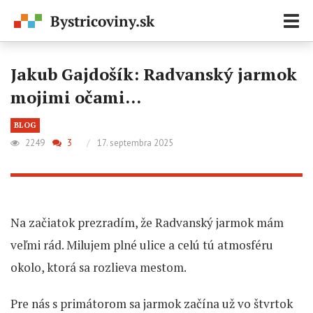
Zobr
navi
Jakub Gajdošík: Radvanský jarmok
mojimi očami…
BLOG
2249
3
/
17. septembra 2025
Na začiatok prezradím, že Radvanský jarmok mám
veľmi rád. Milujem plné ulice a celú tú atmosféru
okolo, ktorá sa rozlieva mestom.
Pre nás s primátorom sa jarmok začína už vo štvrtok