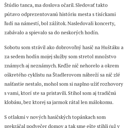
Štúdio tanca, ma doslova očaril. Sledovať takto
pútavo odprezentovanú históriu mesta s tisíckami
ľudí na námestí, bol zážitok. Nasledovali koncerty,
zabávalo a spievalo sa do neskorých hodín.
Sobotu som strávil ako dobrovoľný hasič na Huštáku a
za sedem hodín mojej služby som stretol množstvo
známych aj neznámych. Keďže nič nehorelo a okrem
oškretého cyklistu na Štadlerovom nábreží sa nič zlé
našťastie nestalo, mohol som si naplno užiť rozhovory
s vami, ktorí ste sa pristavili. Stihol som aj tradičnú
klobásu, bez ktorej sa jarmok rátal len málokomu.
S otlakmi v nových hasičských topánkach som
prekráčal podvečer domov a tak sme ešte stihli (už v