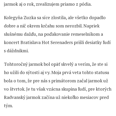
jarmok aj o rok, zrealizujem priamo z pódia.
Kolegyňa Zuzka sa síce zlostila, ale všetko dopadlo
dobre a nič okrem krčahu som nerozbil. Napriek
slušnému dažďu, na poďakovanie remeselníkom a
koncert Bratislava Hot Serenaders prišli desiatky ľudí
s dáždnikmi.
Tohtoročný jarmok bol opäť skvelý a verím, že ste si
ho užili do sýtosti aj vy. Moja prvá veta tohto statusu
bola o tom, že pre nás s primátorom začal jarmok už
vo štvrtok. Je tu však vzácna skupina ľudí, pre ktorých
Radvanský jarmok začína už niekoľko mesiacov pred
tým.