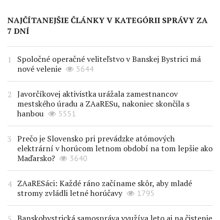
NAJČÍTANEJŠIE ČLÁNKY V KATEGÓRII SPRÁVY ZA
7 DNÍ
Spoločné operačné veliteľstvo v Banskej Bystrici má
nové velenie
5644
Javorčíkovej aktivistka urážala zamestnancov
mestského úradu a ZAaRESu, nakoniec skončila s
hanbou
5551
Prečo je Slovensko pri prevádzke atómových
elektrární v horúcom letnom období na tom lepšie ako
Maďarsko?
3640
ZAaRESáci: Každé ráno začíname skôr, aby mladé
stromy zvládli letné horúčavy
1795
Banskobystrická samospráva využíva leto aj na čistenie