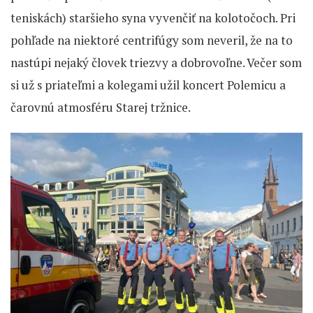
teniskách) staršieho syna vyvenčiť na kolotočoch. Pri
pohľade na niektoré centrifúgy som neveril, že na to
nastúpi nejaký človek triezvy a dobrovoľne. Večer som
si už s priateľmi a kolegami užil koncert Polemicu a
čarovnú atmosféru Starej tržnice.