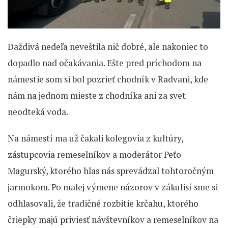
Daždivá nedeľa neveštila nič dobré, ale nakoniec to
dopadlo nad očakávania. Ešte pred príchodom na
námestie som si bol pozrieť chodník v Radvani, kde
nám na jednom mieste z chodníka ani za svet
neodteká voda.
Na námestí ma už čakali kolegovia z kultúry,
zástupcovia remeselníkov a moderátor Peťo
Magurský, ktorého hlas nás sprevádzal tohtoročným
jarmokom. Po malej výmene názorov v zákulisí sme si
odhlasovali, že tradičné rozbitie krčahu, ktorého
čriepky majú priviesť návštevníkov a remeselníkov na