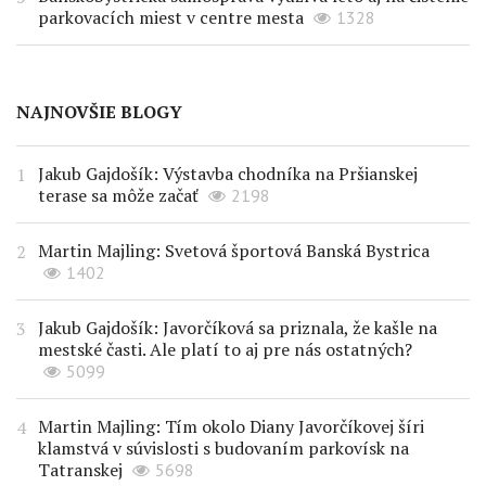
parkovacích miest v centre mesta
1328
NAJNOVŠIE BLOGY
Jakub Gajdošík: Výstavba chodníka na Pršianskej
terase sa môže začať
2198
Martin Majling: Svetová športová Banská Bystrica
1402
Jakub Gajdošík: Javorčíková sa priznala, že kašle na
mestské časti. Ale platí to aj pre nás ostatných?
5099
Martin Majling: Tím okolo Diany Javorčíkovej šíri
klamstvá v súvislosti s budovaním parkovísk na
Tatranskej
5698