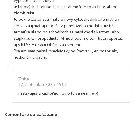
vypnuté a po rozbitých
asfaltových chodníkoch si akurát môžete rozbiť nos alebo
zlomiť ruku.
Je pekné ,že sa zaujímate o nový cyklochodník ,ale mali by
ste sa zaujímať aj o to ,že z panelového chodníka už trčí
armatúra alebo po schodíkoch sa musí chodiť kantom lebo
stupky sú tak prepadnuté. Mimochodom o tom bola reportáž
aj v RTVS v relácii Občan za dverami.
Prajem Vám pekné prechádzky po Radvani ,len pozor aby
neskončili úrazom.
Kuba
17. septembra 2025, 19:07
nastavuješ zrkadlo?no no no to sa nesmie :-)
Komentáre sú zakázané.