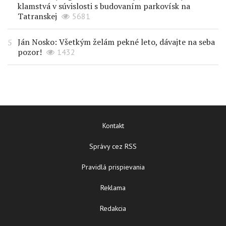
klamstvá v súvislosti s budovaním parkovísk na
Tatranskej
5681
Ján Nosko: Všetkým želám pekné leto, dávajte na seba
pozor!
1432
Kontakt
Správy cez RSS
Pravidlá prispievania
Reklama
Redakcia