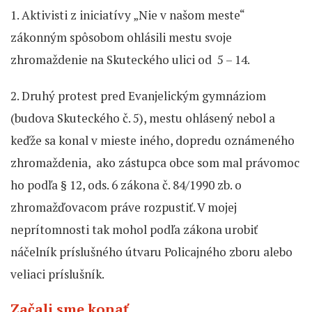
1. Aktivisti z iniciatívy „Nie v našom meste“
zákonným spôsobom ohlásili mestu svoje
zhromaždenie na Skuteckého ulici od 5 – 14.
2. Druhý protest pred Evanjelickým gymnáziom
(budova Skuteckého č. 5), mestu ohlásený nebol a
keďže sa konal v mieste iného, dopredu oznámeného
zhromaždenia, ako zástupca obce som mal právomoc
ho podľa § 12, ods. 6 zákona č. 84/1990 zb. o
zhromažďovacom práve rozpustiť. V mojej
neprítomnosti tak mohol podľa zákona urobiť
náčelník príslušného útvaru Policajného zboru alebo
veliaci príslušník.
Začali sme konať