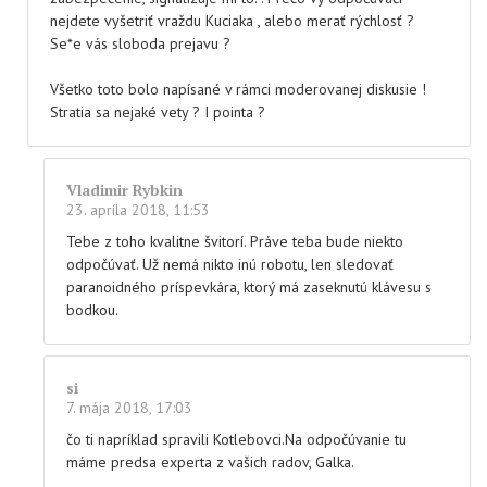
nejdete vyšetriť vraždu Kuciaka , alebo merať rýchlosť ?
Se*e vás sloboda prejavu ?
Všetko toto bolo napísané v rámci moderovanej diskusie !
Stratia sa nejaké vety ? I pointa ?
Vladimir Rybkin
23. apríla 2018, 11:53
Tebe z toho kvalitne švitorí. Práve teba bude niekto
odpočúvať. Už nemá nikto inú robotu, len sledovať
paranoidného príspevkára, ktorý má zaseknutú klávesu s
bodkou.
si
7. mája 2018, 17:03
čo ti napríklad spravili Kotlebovci.Na odpočúvanie tu
máme predsa experta z vašich radov, Galka.