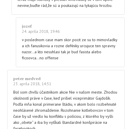
nevine,buďte rád,že sú a poukazujú na tykajúcu hrozbu.
jozef
24. apríla 2018, 19:46
v poslednom case mam skor pocit ze su to mimovladky
a ich fanusikovia a rozne deNniky urcujuce ten spravny
nazor…a kto nesuhlasi tak je bud fasista alebo
ficoovca…no offense
peter medved
23. apríla 2018, 14:51
Bol som chvíľu účastníkom akcie Nie v našom meste. Zhodou
okolností práve v čase, keď prišiel viceprimátor Gajdošík.
Podľa mňa konal primerane štádiu, v akom bolo rozbehnuté
neohlásené zhromaždenie. Rozohnanie kotlebovcov v tom
čase by už viedlo ku konfliktu s políciou, z ktorého by vyšli
ako „obete“ a iba by vytĺkali štandardné konšpirácie na
facebookoch.