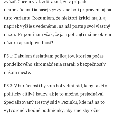
zvážiť. Chcem však zdôrazniť, že v prípade
neuposlúchnutia našej výzvy sme boli pripravení aj na
túto variantu. Rozumiem, že niektorí kritici majú, aj
napriek vyššie uvedenému, na náš postup svoj vlastný
názor. Pripomínam však, že ja a policajti máme okrem
názoru aj zodpovednosť!
PS 1: Ďakujem desiatkam policajtov, ktorí sa počas
pondelkového zhromaždenia starali o bezpečnosť v
našom meste.
PS 2: V budúcnosti by som bol veľmi rád, keby takéto
politicky citlivé kauzy, ak je to možné, prejednával
Špecializovaný trestný súd v Pezinku, kde má na to
vytvorené vhodné podmienky, aby sme zbytočne