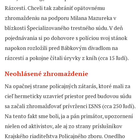
Rázcestí. Chceli tak zabrániť opätovnému
zhromaždeniu na podporu Milana Mazureka v
blízkosti Špecializovaného trestného súdu. V deň
pojednávania si po dohovore s políciou svoj stánok
napokon rozložili pred Bábkovým divadlom na
rázcestí a pokojne čítali úryvky z kníh (cca 15 ľudí).
Neohlásené zhromaždenie
Na opačnej strane policajných zátarás, ktoré mali za
cieľ hermeticky uzavrieť priestor pred budovou súdu
sa začali zhromažďovať prívrženci ĽSNS (cca 250 ľudí).
Na tento fakt sme boli, ja a pán primátor, upozornení
nielen od aktivistov, ale aj zo strany príslušníkov
Krajského riaditeľstva Policajného zboru. Onedlho