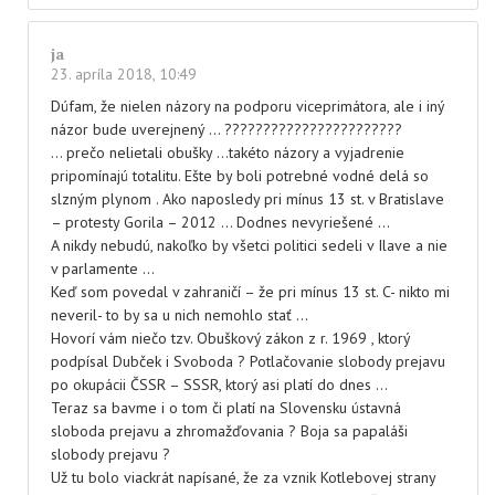
ja
23. apríla 2018, 10:49
Dúfam, že nielen názory na podporu viceprimátora, ale i iný
názor bude uverejnený … ???????????????????????
… prečo nelietali obušky …takéto názory a vyjadrenie
pripomínajú totalitu. Ešte by boli potrebné vodné delá so
slzným plynom . Ako naposledy pri mínus 13 st. v Bratislave
– protesty Gorila – 2012 … Dodnes nevyriešené …
A nikdy nebudú, nakoľko by všetci politici sedeli v Ilave a nie
v parlamente …
Keď som povedal v zahraničí – že pri mínus 13 st. C- nikto mi
neveril- to by sa u nich nemohlo stať …
Hovorí vám niečo tzv. Obuškový zákon z r. 1969 , ktorý
podpísal Dubček i Svoboda ? Potlačovanie slobody prejavu
po okupácii ČSSR – SSSR, ktorý asi platí do dnes …
Teraz sa bavme i o tom či platí na Slovensku ústavná
sloboda prejavu a zhromažďovania ? Boja sa papaláši
slobody prejavu ?
Už tu bolo viackrát napísané, že za vznik Kotlebovej strany