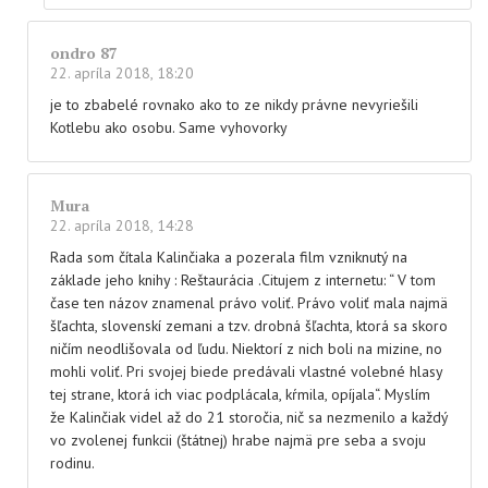
ondro 87
22. apríla 2018, 18:20
je to zbabelé rovnako ako to ze nikdy právne nevyriešili
Kotlebu ako osobu. Same vyhovorky
Mura
22. apríla 2018, 14:28
Rada som čítala Kalinčiaka a pozerala film vzniknutý na
základe jeho knihy : Reštaurácia .Citujem z internetu: “ V tom
čase ten názov znamenal právo voliť. Právo voliť mala najmä
šľachta, slovenskí zemani a tzv. drobná šľachta, ktorá sa skoro
ničím neodlišovala od ľudu. Niektorí z nich boli na mizine, no
mohli voliť. Pri svojej biede predávali vlastné volebné hlasy
tej strane, ktorá ich viac podplácala, kŕmila, opíjala“. Myslím
že Kalinčiak videl až do 21 storočia, nič sa nezmenilo a každý
vo zvolenej funkcii (štátnej) hrabe najmä pre seba a svoju
rodinu.