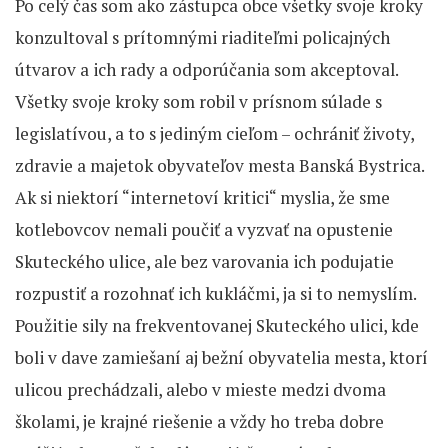
Po celý čas som ako zástupca obce všetky svoje kroky
konzultoval s prítomnými riaditeľmi policajných
útvarov a ich rady a odporúčania som akceptoval.
Všetky svoje kroky som robil v prísnom súlade s
legislatívou, a to s jediným cieľom – ochrániť životy,
zdravie a majetok obyvateľov mesta Banská Bystrica.
Ak si niektorí “internetoví kritici“ myslia, že sme
kotlebovcov nemali poučiť a vyzvať na opustenie
Skuteckého ulice, ale bez varovania ich podujatie
rozpustiť a rozohnať ich kukláčmi, ja si to nemyslím.
Použitie sily na frekventovanej Skuteckého ulici, kde
boli v dave zamiešaní aj bežní obyvatelia mesta, ktorí
ulicou prechádzali, alebo v mieste medzi dvoma
školami, je krajné riešenie a vždy ho treba dobre