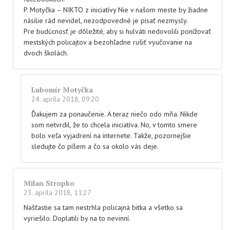
P. Motyčka – NIKTO z iniciatívy Nie v našom meste by žiadne
násilie rád nevidel, nezodpovedné je písať nezmysly.
Pre budúcnosť je dôležité, aby si hulváti nedovolili ponížovať
mestských policajtov a bezohľadne rušiť vyučovanie na
dvoch školách.
Lubomír Motyčka
24. apríla 2018, 09:20
Ďakujem za ponaučenie. A teraz niečo odo mňa. Nikde
som netvrdil, že to chcela iniciatíva. No, v tomto smere
bolo veľa vyjadrení na internete. Takže, pozornejšie
sledujte čo píšem a čo sa okolo vás deje.
Milan Stropko
23. apríla 2018, 11:27
Našťastie sa tam nestrhla policajná bitka a všetko sa
vyriešilo. Doplatili by na to nevinní.