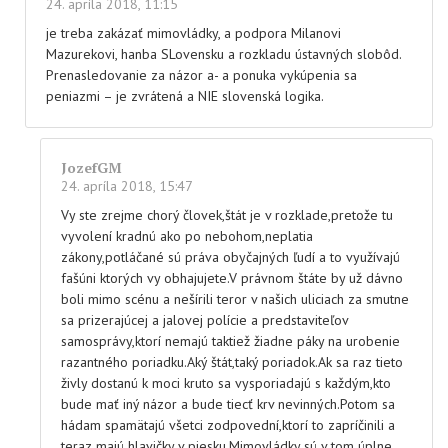
24. apríla 2018, 11:15
je treba zakázať mimovládky, a podpora Milanovi
Mazurekovi, hanba SLovensku a rozkladu ústavných slobôd.
Prenasledovanie za názor a- a ponuka vykúpenia sa
peniazmi – je zvrátená a NIE slovenská logika.
JozefGM
24. apríla 2018, 15:47
Vy ste zrejme chorý človek,štát je v rozklade,pretože tu
vyvolení kradnú ako po nebohom,neplatia
zákony,potláčané sú práva obyčajných ľudí a to využívajú
fašúni ktorých vy obhajujete.V právnom štáte by už dávno
boli mimo scénu a nešírili teror v našich uliciach za smutne
sa prizerajúcej a jalovej polície a predstaviteľov
samosprávy,ktorí nemajú taktiež žiadne páky na urobenie
razantného poriadku.Aký štát,taký poriadok.Ak sa raz tieto
živly dostanú k moci kruto sa vysporiadajú s každým,kto
bude mať iný názor a bude tiecť krv nevinných.Potom sa
hádam spamätajú všetci zodpovední,ktorí to zapríčinili a
teraz majú hlavičky v piesku.Mimovládky sú v tom úplne