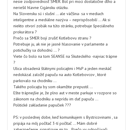
nesie zodpovednosť SMER. Bol pri moci dostatočne dlho a
neriešil hlavne Cigánsku otázku.
Na Slovensku sú i slušní … ale väčšina- sa v mediach
inteligentne a mediálne nazýva – neprispôsobilí … Ak si
niekto otvorí zobák na túto stránku, potrebuje špeciálneho
prokurátora ?
Prečo sa SMER bojí zrušiť Kotlebovu stranu ?
Potrebuje ju, ak nie je jasné hlasovanie v parlamente a
potichučky sa dohodnú … ?
Viete čo bolo na tom SEANSE na Skuteckého -najviac trápne
?
Ulica obsadená štátnymi policajtmi i MsP a jeden meskáč
nedokázal založiť papuču na auto Kotlebovcov , ktoré
parkovalo na chodníku …
Takého policajta by som okamžite prepustil …
Ešte trápnejšie je, že plno aut v meste parkuje v rozpore so
zákonom na chodníku a neprídu im dať papuču …
Politické zakladanie papučiek ???
PS: v poslednej dobe, keď komunikujem s Bystricovinami , sa
pripája na môj počítač 3-tí počítač … Mám dobré
zabezpečenie, signalizuje mi to. . Prečo vy odpočúvači