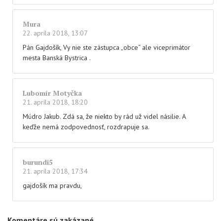
Mura
22. apríla 2018, 13:07
Pán Gajdošík, Vy nie ste zástupca „obce“ ale viceprimátor
mesta Banská Bystrica .
Lubomír Motyčka
21. apríla 2018, 18:20
Múdro Jakub. Zdá sa, že niekto by rád už videl násilie. A
keďže nemá zodpovednosť, rozdrapuje sa.
burundi5
21. apríla 2018, 17:34
gajdošík ma pravdu,
Komentáre sú zakázané.