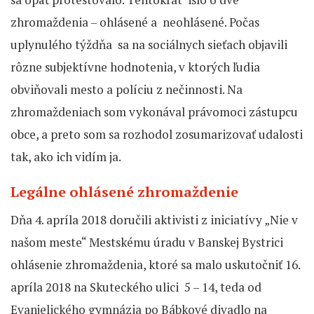
zhromaždenia – ohlásené a neohlásené. Počas
uplynulého týždňa sa na sociálnych sieťach objavili
rôzne subjektívne hodnotenia, v ktorých ľudia
obviňovali mesto a políciu z nečinnosti. Na
zhromaždeniach som vykonával právomoci zástupcu
obce, a preto som sa rozhodol zosumarizovať udalosti
tak, ako ich vidím ja.
Legálne ohlásené zhromaždenie
Dňa 4. apríla 2018 doručili aktivisti z iniciatívy „Nie v
našom meste“ Mestskému úradu v Banskej Bystrici
ohlásenie zhromaždenia, ktoré sa malo uskutočniť 16.
apríla 2018 na Skuteckého ulici 5 – 14, teda od
Evanjelického gymnázia po Bábkové divadlo na