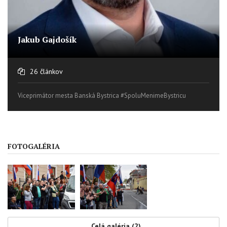
Jakub Gajdošík
26 článkov
Viceprimátor mesta Banská Bystrica #SpoluMenimeBystricu
FOTOGALÉRIA
Celá galéria (2)