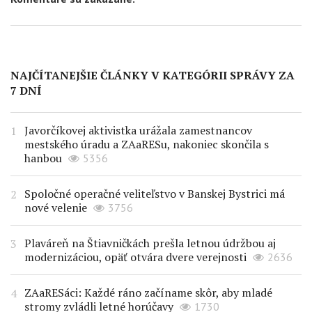
NAJČÍTANEJŠIE ČLÁNKY V KATEGÓRII SPRÁVY ZA
7 DNÍ
Javorčíkovej aktivistka urážala zamestnancov
mestského úradu a ZAaRESu, nakoniec skončila s
hanbou
5356
Spoločné operačné veliteľstvo v Banskej Bystrici má
nové velenie
3756
Plaváreň na Štiavničkách prešla letnou údržbou aj
modernizáciou, opäť otvára dvere verejnosti
2636
ZAaRESáci: Každé ráno začíname skôr, aby mladé
stromy zvládli letné horúčavy
1730