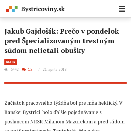
Zobr
navi
Jakub Gajdošík: Prečo v pondelok
pred Špecializovaným trestným
súdom nelietali obušky
BLOG
6442
15
/
21. apríla 2018
Začiatok pracovného týždňa bol pre mňa hektický. V
Banskej Bystrici bolo ďalšie pojednávanie s
poslancom NRSR Milanom Mazurekom a pred súdom
sa opäť protestovalo. Tentokrát išlo o dve