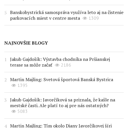
Banskobystrická samospráva využíva leto aj na čistenie
parkovacích miest v centre mesta
1309
NAJNOVŠIE BLOGY
Jakub Gajdošík: Výstavba chodníka na Pršianskej
terase sa môže začať
2186
Martin Majling: Svetová športová Banská Bystrica
1395
Jakub Gajdošík: Javorčíková sa priznala, že kašle na
mestské časti. Ale platí to aj pre nás ostatných?
5083
Martin Majling: Tím okolo Diany Javorčíkovej šíri