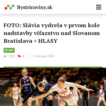
Zobr
navi
FOTO: Slávia vydrela v prvom kole
nadstavby víťazstvo nad Slovanom
Bratislava + HLASY
ŠPORT
1011
0
/
1. februára 2026