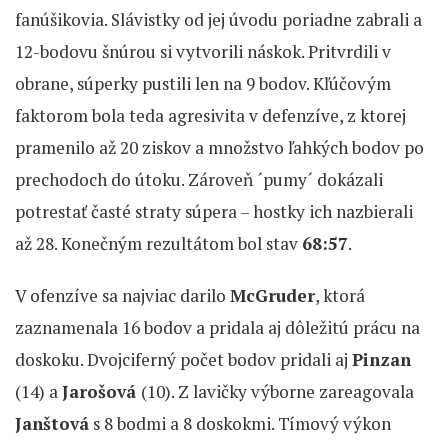
fanúšikovia. Slávistky od jej úvodu poriadne zabrali a
12-bodovu šnúrou si vytvorili náskok. Pritvrdili v
obrane, súperky pustili len na 9 bodov. Kľúčovým
faktorom bola teda agresivita v defenzíve, z ktorej
pramenilo až 20 ziskov a množstvo ľahkých bodov po
prechodoch do útoku. Zároveň ´pumy´ dokázali
potrestať časté straty súpera – hostky ich nazbierali
až 28. Konečným rezultátom bol stav
68:57
.
V ofenzíve sa najviac darilo
McGruder
, ktorá
zaznamenala 16 bodov a pridala aj dôležitú prácu na
doskoku. Dvojciferný počet bodov pridali aj
Pinzan
(14) a
Jarošová
(10). Z lavičky výborne zareagovala
Janštová
s 8 bodmi a 8 doskokmi. Tímový výkon