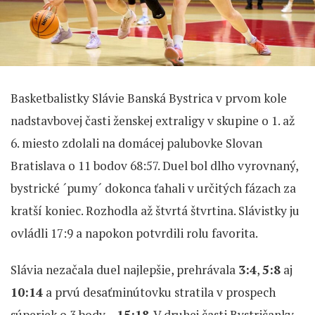
Basketbalistky Slávie Banská Bystrica v prvom kole
nadstavbovej časti ženskej extraligy v skupine o 1. až
6. miesto zdolali na domácej palubovke Slovan
Bratislava o 11 bodov 68:57. Duel bol dlho vyrovnaný,
bystrické ´pumy´ dokonca ťahali v určitých fázach za
kratší koniec. Rozhodla až štvrtá štvrtina. Slávistky ju
ovládli 17:9 a napokon potvrdili rolu favorita.
Slávia nezačala duel najlepšie, prehrávala
3:4
,
5:8
aj
10:14
a prvú desaťminútovku stratila v prospech
súperiek o 3 body –
15:18
. V druhej časti Bystričanky