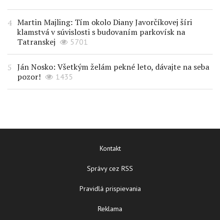
Martin Majling: Tím okolo Diany Javorčíkovej šíri
klamstvá v súvislosti s budovaním parkovísk na
Tatranskej
5701
Ján Nosko: Všetkým želám pekné leto, dávajte na seba
pozor!
1435
Kontakt
Správy cez RSS
Pravidlá prispievania
Reklama