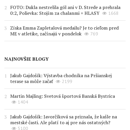
FOTO: Dukla nestrelila gól ani v D. Strede a prehrala
0:2, Polievka: Stojím za chalanmi + HLASY
1668
Získa Emma Zapletalová medailu? Je to cieľom pred
ME v atletike, začínajú v pondelok
769
NAJNOVŠIE BLOGY
Jakub Gajdošík: Výstavba chodníka na Pršianskej
terase sa môže začať
2199
Martin Majling: Svetová športová Banská Bystrica
1404
Jakub Gajdošík: Javorčíková sa priznala, že kašle na
mestské časti. Ale platí to aj pre nás ostatných?
5100