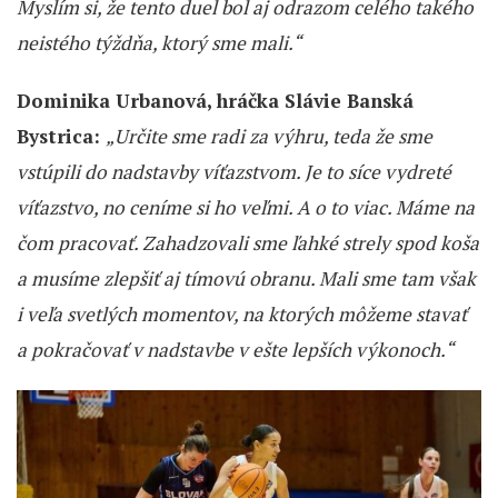
Myslím si, že tento duel bol aj odrazom celého takého
neistého týždňa, ktorý sme mali.“
Dominika Urbanová, hráčka Slávie Banská
Bystrica:
„Určite sme radi za výhru, teda že sme
vstúpili do nadstavby víťazstvom. Je to síce vydreté
víťazstvo, no ceníme si ho veľmi. A o to viac. Máme na
čom pracovať. Zahadzovali sme ľahké strely spod koša
a musíme zlepšiť aj tímovú obranu. Mali sme tam však
i veľa svetlých momentov, na ktorých môžeme stavať
a pokračovať v nadstavbe v ešte lepších výkonoch.“