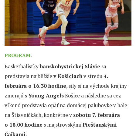
PROGRAM:
Basketbalistky
banskobystrickej Slávie
sa
predstavia najbližšie
v Košiciach
v stredu
4.
februára o 16.30 hodine
, sily si na východe krajiny
zmerajú s
Young Angels
Košice a následne sa cez
víkend predstavia opäť na domácej palubovke v hale
na Štiavničkách, konkrétne v
sobotu 7. februára
o 18.00 hodine
s majstrovskými
Piešťanskými
Čajkami.