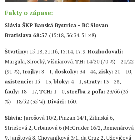
Fakty o zápase:
Slávia ŠKP Banská Bystrica – BC Slovan
Bratislava 68:57
(15:18, 36:34, 51:48)
Štvrtiny:
15:18, 21:16, 15:14, 17:9.
Rozhodovali:
Margala, Sirocký, Višniarová.
TH:
14/20 (70 %) – 20/22
(91 %),
trojky:
8 – 1,
doskoky:
34 – 44,
zisky:
20 – 10,
asistencie:
15 – 13,
bloky:
4 – 1,
straty:
13 – 28,
fauly:
18 – 17,
TCH:
1 – 0,
streľba z poľa:
23/66 (35
%) – 18/52 (35 %).
Diváci:
160.
Slávia:
Jarošová 10/2, Pinzan 14/1, Žilinská 6,
Striešová 2, Urbanová 6 (McGruder 16/2, Remenárová
9, Janštová 8, Chovaníková 3/1, da Cruz 2, Užovičová