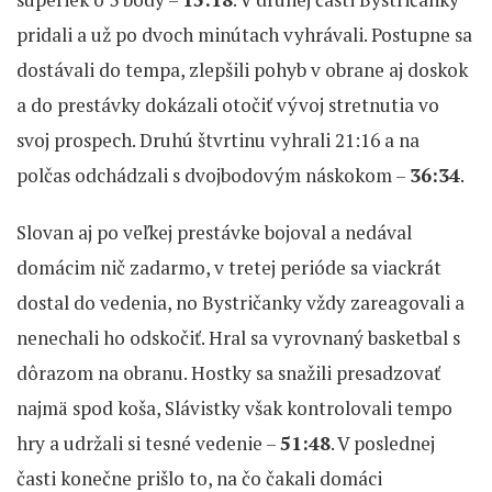
pridali a už po dvoch minútach vyhrávali. Postupne sa
dostávali do tempa, zlepšili pohyb v obrane aj doskok
a do prestávky dokázali otočiť vývoj stretnutia vo
svoj prospech. Druhú štvrtinu vyhrali 21:16 a na
polčas odchádzali s dvojbodovým náskokom –
36:34
.
Slovan aj po veľkej prestávke bojoval a nedával
domácim nič zadarmo, v tretej perióde sa viackrát
dostal do vedenia, no Bystričanky vždy zareagovali a
nenechali ho odskočiť. Hral sa vyrovnaný basketbal s
dôrazom na obranu. Hostky sa snažili presadzovať
najmä spod koša, Slávistky však kontrolovali tempo
hry a udržali si tesné vedenie –
51:48
. V poslednej
časti konečne prišlo to, na čo čakali domáci