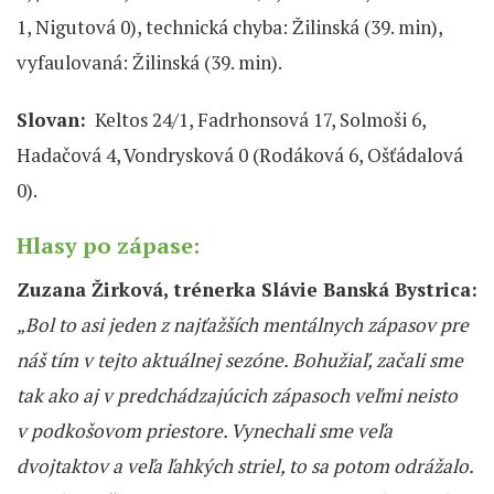
1, Nigutová 0), technická chyba: Žilinská (39. min),
vyfaulovaná: Žilinská (39. min).
Slovan:
Keltos 24/1, Fadrhonsová 17, Solmoši 6,
Hadačová 4, Vondrysková 0 (Rodáková 6, Ošťádalová
0).
Hlasy po zápase
:
Zuzana Žirková, trénerka Slávie Banská Bystrica:
„Bol to asi jeden z najťažších mentálnych zápasov pre
náš tím v tejto aktuálnej sezóne. Bohužiaľ, začali sme
tak ako aj v predchádzajúcich zápasoch veľmi neisto
v podkošovom priestore. Vynechali sme veľa
dvojtaktov a veľa ľahkých striel, to sa potom odrážalo.