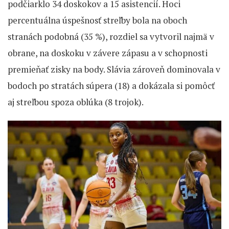
podčiarklo 34 doskokov a 15 asistencií. Hoci
percentuálna úspešnosť streľby bola na oboch
stranách podobná (35 %), rozdiel sa vytvoril najmä v
obrane, na doskoku v závere zápasu a v schopnosti
premieňať zisky na body. Slávia zároveň dominovala v
bodoch po stratách súpera (18) a dokázala si pomôcť
aj streľbou spoza oblúka (8 trojok).