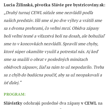
Lucia Žilinská, pivotka Slávie pre bystricoviny.sk:
„
Druhý turnaj CEWL súťaže sme nezvládli podľa
našich predstáv. Išli sme si po dve výhry a vrátili sme
sa s dvoma prehrami, čo veľmi mrzí. Obidva zápasy
boli veľmi tesné a víťazstvá boli na dosah, ale bohužiaľ
sme to v koncovkách nezvládli. Spravili sme chyby,
ktoré súper okamžite využil a potrestal nás. Aj keď
sme sa snažili o obrat v posledných minútach
obidvoch zápasov, žiaľ sa nám to už nepodarilo. Treba
sa z chýb do budúcna poučiť, aby sa už neopakovali a
ísť ďalej.“
PROGRAM:
Slávistky
odohrajú posledné dva zápasy
v CEWL
na