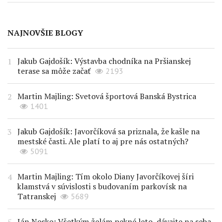
NAJNOVŠIE BLOGY
Jakub Gajdošík: Výstavba chodníka na Pršianskej
terase sa môže začať
2193
Martin Majling: Svetová športová Banská Bystrica
1401
Jakub Gajdošík: Javorčíková sa priznala, že kašle na
mestské časti. Ale platí to aj pre nás ostatných?
5091
Martin Majling: Tím okolo Diany Javorčíkovej šíri
klamstvá v súvislosti s budovaním parkovísk na
Tatranskej
5689
Ján Nosko: Všetkým želám pekné leto, dávajte na seba