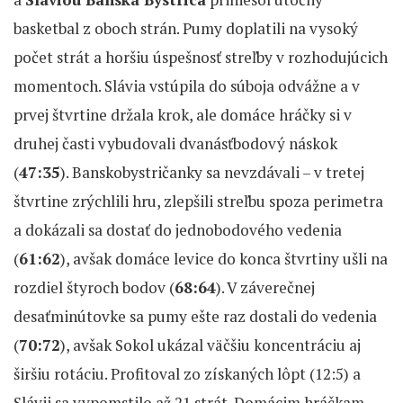
basketbal z oboch strán. Pumy doplatili na vysoký
počet strát a horšiu úspešnosť streľby v rozhodujúcich
momentoch. Slávia vstúpila do súboja odvážne a v
prvej štvrtine držala krok, ale domáce hráčky si v
druhej časti vybudovali dvanásťbodový náskok
(
47:35
). Banskobystričanky sa nevzdávali – v tretej
štvrtine zrýchlili hru, zlepšili streľbu spoza perimetra
a dokázali sa dostať do jednobodového vedenia
(
61:62
), avšak domáce levice do konca štvrtiny ušli na
rozdiel štyroch bodov (
68:64
). V záverečnej
desaťminútovke sa pumy ešte raz dostali do vedenia
(
70:72
), avšak Sokol ukázal väčšiu koncentráciu aj
širšiu rotáciu. Profitoval zo získaných lôpt (12:5) a
Slávii sa vypomstilo až 21 strát. Domácim hráčkam