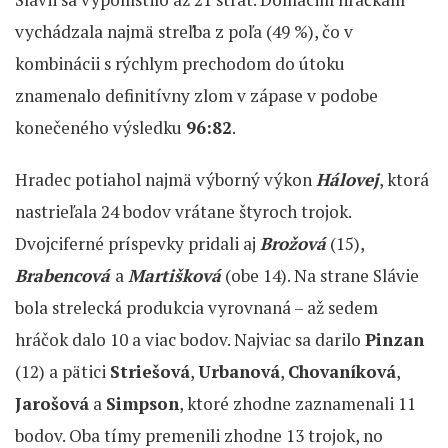
vychádzala najmä streľba z poľa (49 %), čo v
kombinácii s rýchlym prechodom do útoku
znamenalo definitívny zlom v zápase v podobe
konečeného výsledku
96:82
.
Hradec potiahol najmä výborný výkon
Hálovej
, ktorá
nastrieľala 24 bodov vrátane štyroch trojok.
Dvojciferné príspevky pridali aj
Brožová
(15),
Brabencová
a
Martišková
(obe 14). Na strane Slávie
bola strelecká produkcia vyrovnaná – až sedem
hráčok dalo 10 a viac bodov. Najviac sa darilo
Pinzan
(12) a pätici
Striešová
,
Urbanová
,
Chovaníková
,
Jarošová
a
Simpson
, ktoré zhodne zaznamenali 11
bodov. Oba tímy premenili zhodne 13 trojok, no