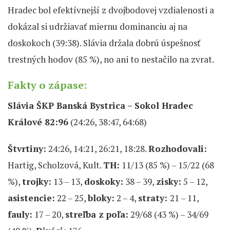
Hradec bol efektívnejší z dvojbodovej vzdialenosti a
dokázal si udržiavať miernu dominanciu aj na
doskokoch (39:38). Slávia držala dobrú úspešnosť
trestných hodov (85 %), no ani to nestačilo na zvrat.
Fakty o zápase:
Slávia ŠKP Banská Bystrica – Sokol Hradec
Králové 82:96
(24:26, 38:47, 64:68)
Štvrtiny:
24:26, 14:21, 26:21, 18:28.
Rozhodovali:
Hartig, Scholzová, Kult.
TH:
11/13 (85 %) – 15/22 (68
%),
trojky:
13 – 13,
doskoky:
38 – 39,
zisky:
5 – 12,
asistencie:
22 – 25,
bloky:
2 – 4,
straty:
21 – 11,
fauly:
17 – 20,
streľba z poľa:
29/68 (43 %) – 34/69