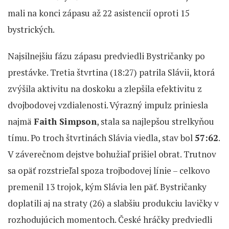
mali na konci zápasu až 22 asistencií oproti 15
bystrických.
Najsilnejšiu fázu zápasu predviedli Bystričanky po
prestávke. Tretia štvrtina (18:27) patrila Slávii, ktorá
zvýšila aktivitu na doskoku a zlepšila efektivitu z
dvojbodovej vzdialenosti. Výrazný impulz priniesla
najmä
Faith Simpson
, stala sa najlepšou strelkyňou
tímu. Po troch štvrtinách Slávia viedla, stav bol
57:62
.
V záverečnom dejstve bohužiaľ prišiel obrat. Trutnov
sa opäť rozstrieľal spoza trojbodovej línie – celkovo
premenil 13 trojok, kým Slávia len päť. Bystričanky
doplatili aj na straty (26) a slabšiu produkciu lavičky v
rozhodujúcich momentoch. České hráčky predviedli