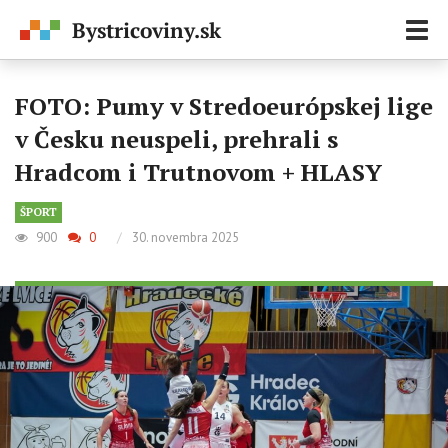
Zobr
navi
FOTO: Pumy v Stredoeurópskej lige
v Česku neuspeli, prehrali s
Hradcom i Trutnovom + HLASY
ŠPORT
900
0
/
30. novembra 2025