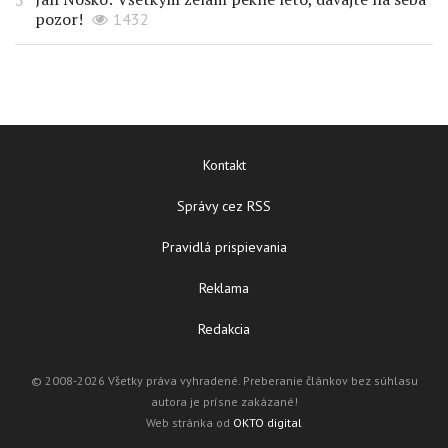
pozor!
1432
Kontakt
Správy cez RSS
Pravidlá prispievania
Reklama
Redakcia
© 2008-2026 Všetky práva vyhradené. Preberanie článkov bez súhlasu
autora je prísne zakázané!
Web stránka od
OKTO digital