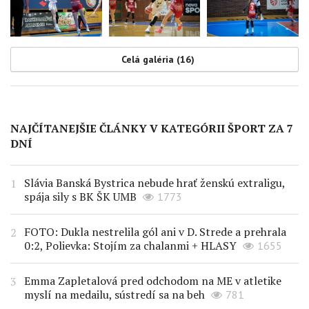
Celá galéria (16)
NAJČÍTANEJŠIE ČLÁNKY V KATEGÓRII ŠPORT ZA 7
DNÍ
Slávia Banská Bystrica nebude hrať ženskú extraligu,
spája sily s BK ŠK UMB
1773
FOTO: Dukla nestrelila gól ani v D. Strede a prehrala
0:2, Polievka: Stojím za chalanmi + HLASY
1655
Emma Zapletalová pred odchodom na ME v atletike
myslí na medailu, sústredí sa na beh
781