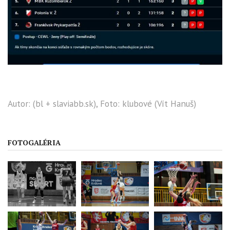
Autor: (bl + slaviabb.sk), Foto: klubové (Vít Hanuš)
FOTOGALÉRIA