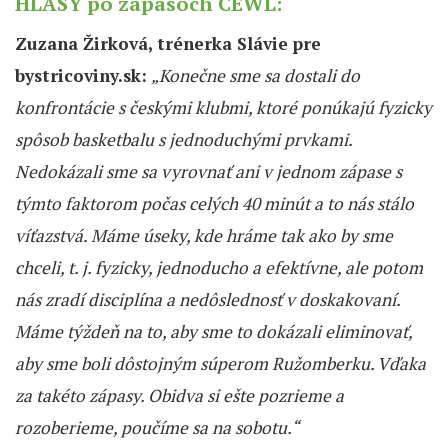
HLASY po zápasoch CEWL:
Zuzana Žirková, trénerka Slávie pre
bystricoviny.sk:
„K
onečne sme sa dostali do
konfrontácie s českými klubmi, ktoré ponúkajú fyzicky
spôsob basketbalu s jednoduchými prvkami.
Nedokázali sme sa vyrovnať ani v jednom zápase s
týmto faktorom počas celých 40 minút a to nás stálo
víťazstvá.
Máme úseky, k
de hráme tak ako by sme
chceli, t. j. fyzicky, jednoducho a efektívne, ale p
otom
nás zradí disciplína a nedôslednosť v doskakovaní.
Máme týždeň na to, aby sme to dokázali eliminovať,
aby sme b
oli dôstojným súperom Ružomberku.
Vďaka
za takéto zápasy. Obidva
si ešte pozrieme a
rozoberieme, poučíme sa na sobotu.“