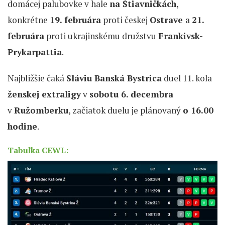
domácej palubovke v hale
na Štiavničkách
,
konkrétne
19. februára
proti českej
Ostrave
a
21.
februára
proti ukrajinskému družstvu
Frankivsk-
Prykarpattia
.
Najbližšie čaká
Sláviu Banská Bystrica
duel 11. kola
ženskej extraligy
v
sobotu 6. decembra
v
Ružomberku
, začiatok duelu je plánovaný
o 16.00
hodine
.
Tabuľka CEWL: