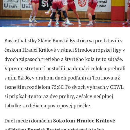
Basketbalistky Slávie Banská Bystrica sa predstavili v
českom Hradci Králové v rámci Stredoeurópskej ligy v
dvoch zápasoch tretieho a štvrtého kola tejto súťaže.
V prvom stretnutí nestačili na domáci celok a prehrali
s ním 82:96, v druhom dueli podľahli aj Trutnovu už
tesnejším rozdielom 75:80. Po dvoch výhrach v CEWL
si pripísali tentoraz dve prehry, avšak v neúplnej
tabuľke sa držia na postupovej priečke.
Duel medzi domácim
Sokolom Hradec Králové
a
Sláviou Banská Bystrica
priniesol útočný