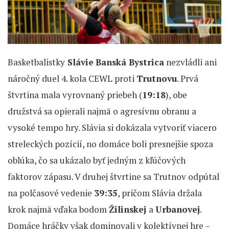
Basketbalistky
Slávie
Banská Bystrica
nezvládli ani
náročný duel 4. kola CEWL proti
Trutnovu
. Prvá
štvrtina mala vyrovnaný priebeh (
19:18
), obe
družstvá sa opierali najmä o agresívnu obranu a
vysoké tempo hry. Slávia si dokázala vytvoriť viacero
streleckých pozícií, no domáce boli presnejšie spoza
oblúka, čo sa ukázalo byť jedným z kľúčových
faktorov zápasu. V druhej štvrtine sa Trutnov odpútal
na polčasové vedenie
39:35
, pričom Slávia držala
krok najmä vďaka bodom
Žilinskej
a
Urbanovej
.
Domáce hráčky však dominovali v kolektívnej hre –