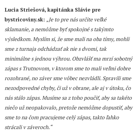
Lucia Striešová, kapitánka Slávie pre
bystricoviny.sk:
„J
e to pre nás určite veľké
sklamanie, a nemôžme byť spokojné s takýmto
výsledkom. Myslím si, že sme mali na oba tímy, mohli
sme z turnaja odchádzať ak nie s dvomi, tak
minimálne s jednou výhrou. Obzvlášť ma mrzí sobotný
zápas s Trutnovom, v ktorom sme to mali veľmi dobre
rozohrané, no záver sme vôbec nezvládli. Spravili sme
nezodpovedné chyby, či už v obrane, ale aj v útoku, čo
nás stálo zápas. Musíme sa z toho poučiť, aby sa takéto
niečo už neopakovalo, pretože nemôžme dopustiť, aby
sme to na čom pracujeme celý zápas, takto ľahko
strácali v záveroch.“