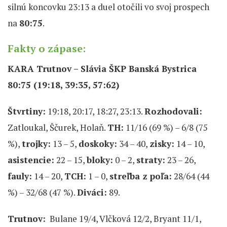
silnú koncovku 23:13 a duel otočili vo svoj prospech
na
80:75
.
Fakty o zápase:
KARA Trutnov – Slávia ŠKP Banská Bystrica
80:75
(19:18, 39:35, 57:62)
Štvrtiny:
19:18, 20:17, 18:27, 23:13.
Rozhodovali:
Zatloukal, Ščurek, Holaň.
TH:
11/16 (69 %) – 6/8 (75
%),
trojky:
13 – 5,
doskoky:
34 – 40,
zisky:
14 – 10,
asistencie:
22 – 15,
bloky:
0 – 2,
straty:
23 – 26,
fauly:
14 – 20,
TCH:
1 – 0,
streľba z poľa:
28/64 (44
%) – 32/68 (47 %).
Diváci:
89.
Trutnov:
Bulane 19/4, Vlčková 12/2, Bryant 11/1,