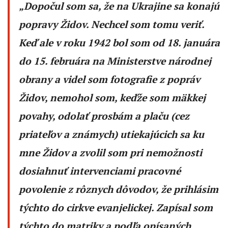
„
Dopočul som sa, že na Ukrajine sa konajú
popravy Židov. Nechcel som tomu veriť.
Keď ale v roku 1942 bol som od 18. januára
do 15. februára na Ministerstve národnej
obrany a videl som fotografie z popráv
Židov, nemohol som, keďže som mäkkej
povahy, odolať prosbám a plaču (cez
priateľov a známych) utiekajúcich sa ku
mne Židov a zvolil som pri nemožnosti
dosiahnuť intervenciami pracovné
povolenie z rôznych dôvodov, že prihlásim
týchto do cirkve evanjelickej. Zapísal som
týchto do matriky a podľa opísaných