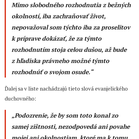
Mimo slobodného rozhodnutia z bežných
okolností, iba zachraňovať život,
nepovažoval som týchto iba za proselitov
k príprave dokázať, že za týmto
rozhodnutím stoja celou dušou, až bude
z hľadiska právneho možné týmto
rozhodnúť o svojom osude.“
Ďalej sa v liste nachádzajú tieto slová evanjelického
duchovného:
„Podozrenie, že by som toto konal zo
samej zištnosti, nezodpovedá ani povahe
mojej ani okolnostiam, ktoré ma k tomu