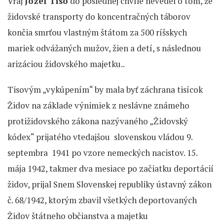
Vraj
Jozef Tiso
do poslednej chvíle nevedel o tom, že
židovské transporty do koncentračných táborov
končia smrťou vlastným štátom za 500 ríšskych
mariek odvážaných mužov, žien a detí, s následnou
arizáciou židovského majetku..
Tisovým „vykúpením“ by mala byť záchrana tisícok
Židov na základe výnimiek z neslávne známeho
protižidovského zákona nazývaného „Židovský
kódex“ prijatého vtedajšou slovenskou vládou 9.
septembra 1941 po vzore nemeckých nacistov.
15.
mája 1942, takmer dva mesiace po začiatku deportácií
židov, prijal Snem Slovenskej republiky ústavný zákon
č. 68/1942, ktorým zbavil všetkých deportovaných
Židov štátneho občianstva a majetku