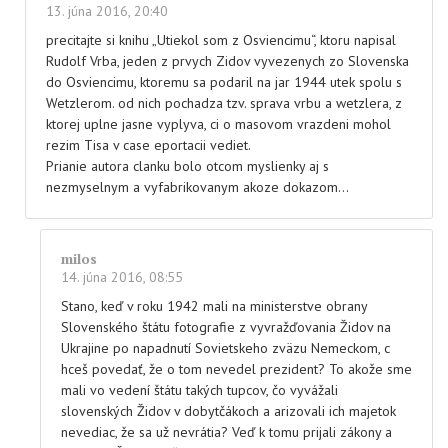
13. júna 2016, 20:40
precitajte si knihu „Utiekol som z Osviencimu“, ktoru napisal
Rudolf Vrba, jeden z prvych Zidov vyvezenych zo Slovenska
do Osviencimu, ktoremu sa podaril na jar 1944 utek spolu s
Wetzlerom. od nich pochadza tzv. sprava vrbu a wetzlera, z
ktorej uplne jasne vyplyva, ci o masovom vrazdeni mohol
rezim Tisa v case eportacii vediet.
Prianie autora clanku bolo otcom myslienky aj s
nezmyselnym a vyfabrikovanym akoze dokazom…
milos
14. júna 2016, 08:55
Stano, keď v roku 1942 mali na ministerstve obrany
Slovenského štátu fotografie z vyvražďovania Židov na
Ukrajine po napadnutí Sovietskeho zväzu Nemeckom, c
hceš povedať, že o tom nevedel prezident? To akože sme
mali vo vedení štátu takých tupcov, čo vyvážali
slovenských Židov v dobytčákoch a arizovali ich majetok
nevediac, že sa už nevrátia? Veď k tomu prijali zákony a