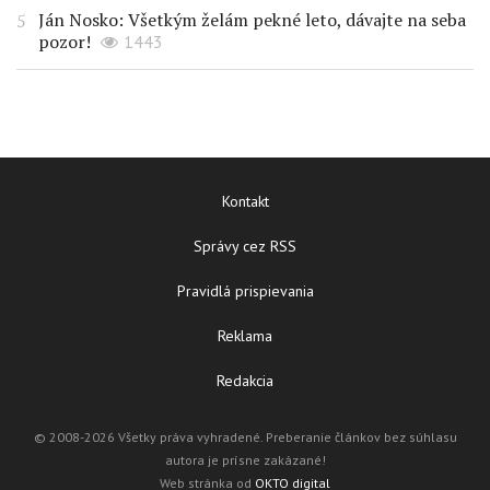
Ján Nosko: Všetkým želám pekné leto, dávajte na seba
pozor!
1443
Kontakt
Správy cez RSS
Pravidlá prispievania
Reklama
Redakcia
© 2008-2026 Všetky práva vyhradené. Preberanie článkov bez súhlasu
autora je prísne zakázané!
Web stránka od
OKTO digital