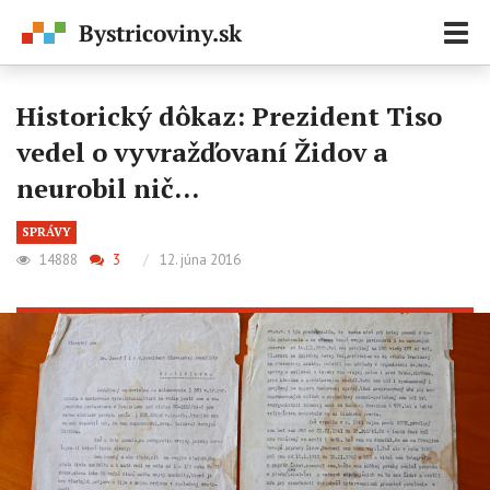
Zobr
navi
Historický dôkaz: Prezident Tiso
vedel o vyvražďovaní Židov a
neurobil nič…
SPRÁVY
14888
3
/
12. júna 2016