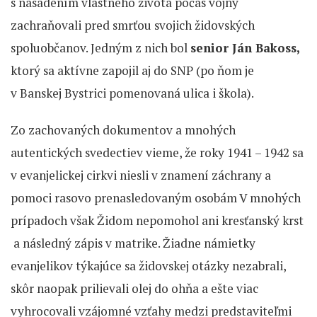
s nasadením vlastného života počas vojny
zachraňovali pred smrťou svojich židovských
spoluobčanov. Jedným z nich bol
senior Ján Bakoss,
ktorý sa aktívne zapojil aj do SNP (po ňom je
v Banskej Bystrici pomenovaná ulica i škola).
Zo zachovaných dokumentov a mnohých
autentických svedectiev vieme, že roky 1941 – 1942 sa
v evanjelickej cirkvi niesli v znamení záchrany a
pomoci rasovo prenasledovaným osobám V mnohých
prípadoch však Židom nepomohol ani kresťanský krst
a následný zápis v matrike. Žiadne námietky
evanjelikov týkajúce sa židovskej otázky nezabrali,
skôr naopak prilievali olej do ohňa a ešte viac
vyhrocovali vzájomné vzťahy medzi predstaviteľmi