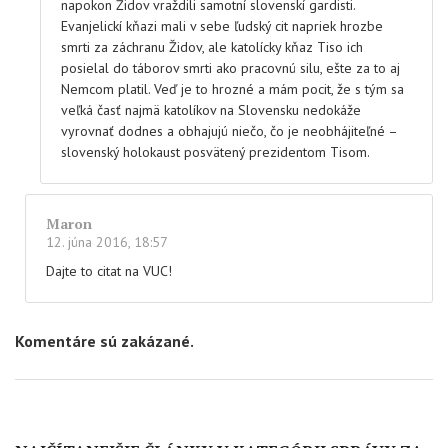
napokon Židov vraždili samotní slovenskí gardisti.
Evanjelickí kňazi mali v sebe ľudský cit napriek hrozbe
smrti za záchranu Židov, ale katolícky kňaz Tiso ich
posielal do táborov smrti ako pracovnú silu, ešte za to aj
Nemcom platil. Veď je to hrozné a mám pocit, že s tým sa
veľká časť najmä katolíkov na Slovensku nedokáže
vyrovnať dodnes a obhajujú niečo, čo je neobhájiteľné –
slovenský holokaust posvätený prezidentom Tisom.
Maron
12. júna 2016, 18:57
Dajte to citat na VUC!
Komentáre sú zakázané.