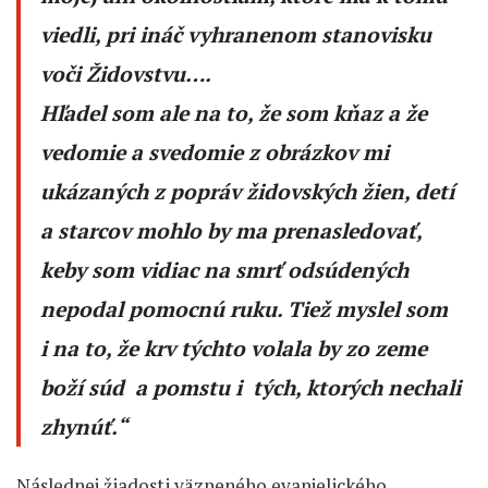
viedli, pri ináč vyhranenom stanovisku
voči Židovstvu….
Hľadel som ale na to, že som kňaz a že
vedomie a svedomie z obrázkov mi
ukázaných z popráv židovských žien, detí
a starcov mohlo by ma prenasledovať,
keby som vidiac na smrť odsúdených
nepodal pomocnú ruku. Tiež myslel som
i na to, že krv týchto volala by zo zeme
boží súd a pomstu i tých, ktorých nechali
zhynúť.“
Následnej žiadosti väzneného evanjelického