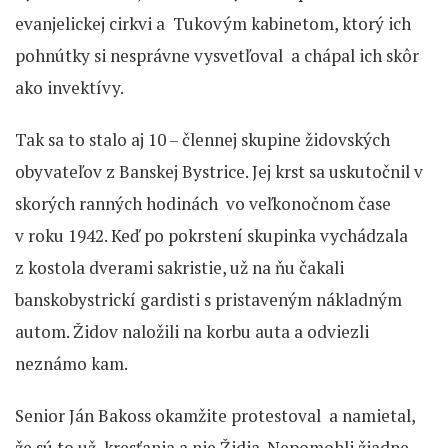
evanjelickej cirkvi a Tukovým kabinetom, ktorý ich
pohnútky si nesprávne vysvetľoval a chápal ich skôr
ako invektívy.
Tak sa to stalo aj 10 – člennej skupine židovských
obyvateľov z Banskej Bystrice. Jej krst sa uskutočnil v
skorých ranných hodinách vo veľkonočnom čase
v roku 1942. Keď po pokrstení skupinka vychádzala
z kostola dverami sakristie, už na ňu čakali
banskobystrickí gardisti s pristaveným nákladným
autom. Židov naložili na korbu auta a odviezli
neznámo kam.
Senior Ján Bakoss okamžite protestoval a namietal,
že sú to už kresťania a nie Židia. Nepomohli žiadne