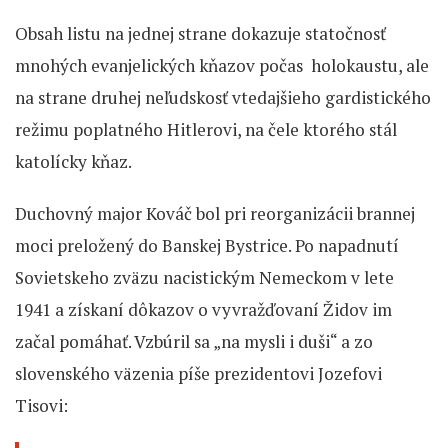
Obsah listu na jednej strane dokazuje statočnosť
mnohých evanjelických kňazov počas holokaustu, ale
na strane druhej neľudskosť vtedajšieho gardistického
režimu poplatného Hitlerovi, na čele ktorého stál
katolícky kňaz.
Duchovný major Kováč bol pri reorganizácii brannej
moci preložený do Banskej Bystrice. Po napadnutí
Sovietskeho zväzu nacistickým Nemeckom v lete
1941 a získaní dôkazov o vyvražďovaní Židov im
začal pomáhať. Vzbúril sa „na mysli i duši“ a zo
slovenského väzenia píše prezidentovi Jozefovi
Tisovi: