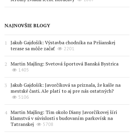
NAJNOVŠIE BLOGY
Jakub Gajdošík: Výstavba chodníka na Pršianskej
terase sa môže začať
2201
Martin Majling: Svetová športová Banská Bystrica
1405
Jakub Gajdošík: Javorčíková sa priznala, že kašle na
mestské časti. Ale platí to aj pre nás ostatných?
5106
Martin Majling: Tím okolo Diany Javorčíkovej šíri
klamstvá v súvislosti s budovaním parkovísk na
Tatranskej
5708